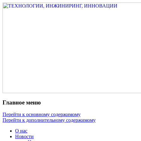
Измеритель диаметра, измеритель экс
ТЕХНОЛОГИИ, ИНЖИНИРИ
испытатель ЗАСИ, проектирование, изы
разработка электроники
Главное меню
Перейти к основному содержимому
Перейти к дополнительному содержимому
О нас
Новости