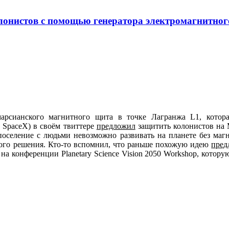
онистов с помощью генератора электромагнитног
арсианского магнитного щита в точке Лагранжа L1, котора
 SpaceX) в своём твиттере
предложил
защитить колонистов на 
 поселение с людьми невозможно развивать на планете без ма
акого решения. Кто-то вспомнил, что раньше похожую идею
пред
а конференции Planetary Science Vision 2050 Workshop, которую 