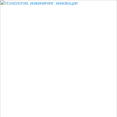
Измеритель диаметра, измеритель эксцентриситета, измеритель
толщины, машинное зрение, высоковольтный испытатель ЗАСИ,
проектирование, изыскания, моделирование, технико-экономическое
обоснование, исследования, разработка электроники
ТЕХНОЛОГИИ, ИНЖИНИРИНГ,
ИННОВАЦИИ