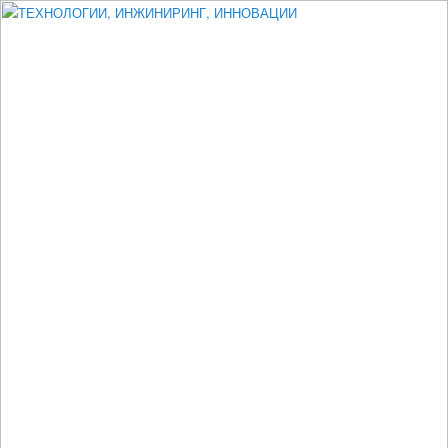
Измеритель диаметра, измеритель эксцентриситета, измеритель
толщины, машинное зрение, высоковольтный испытатель ЗАСИ,
проектирование, изыскания, моделирование, технико-экономическое
обоснование, исследования, разработка электроники
ТЕХНОЛОГИИ, ИНЖИНИРИНГ,
ИННОВАЦИИ