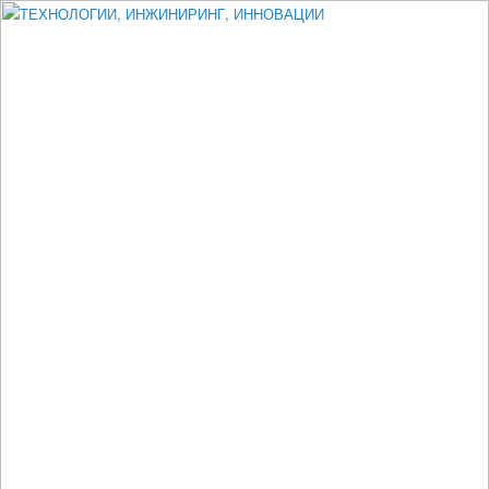
Измеритель диаметра, измеритель эксцентриситета, измеритель
толщины, машинное зрение, высоковольтный испытатель ЗАСИ,
проектирование, изыскания, моделирование, технико-экономическое
обоснование, исследования, разработка электроники
ТЕХНОЛОГИИ, ИНЖИНИРИНГ,
ИННОВАЦИИ