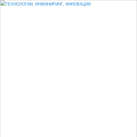
Измеритель диаметра, измеритель эксцентриситета, измеритель
толщины, машинное зрение, высоковольтный испытатель ЗАСИ,
проектирование, изыскания, моделирование, технико-экономическое
обоснование, исследования, разработка электроники
ТЕХНОЛОГИИ, ИНЖИНИРИНГ,
ИННОВАЦИИ