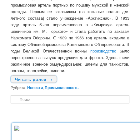
промысловая артель портных по пошиву мужской и женской
одежды. Первым ее заказчиком (на кожаные пальто для
летного состава) стало учреждение «Арктикснаб». В 1933
году артель была переименована в «Кимрскую артель
швейников им. М. Горького» и стала работать по заказам
Наркомата Обороны. С 1939 по 1956 год артель входила в
систему Облшвейпромсоюза Калининского Облпромсовета. В
годы Великой Отечественной войны
производство
было
перестроено на выпуск продукции для фронта. Здесь шили
различное военное обмундирование: шлемы для танкистов,
погоны, телогрейки, шинели.
Читать далее
→
Рубрика:
Новости
,
Промышленность
П
о
и
с
к