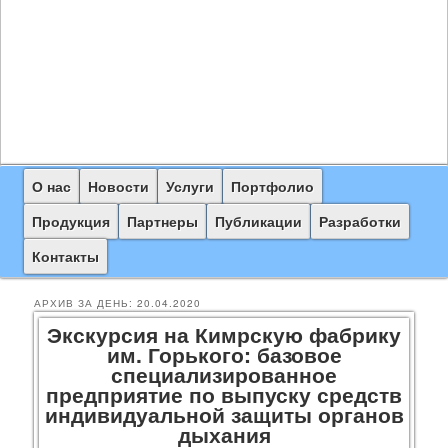
Главное
О нас
Перейти
Перейти
Новости
Услуги
Портфолио
меню
к
к
Продукция
Партнеры
Публикации
Разработки
основному
дополнительному
Контакты
содержимому
содержимому
АРХИВ ЗА ДЕНЬ:
20.04.2020
Экскурсия на Кимрскую фабрику
им. Горького: базовое
специализированное
предприятие по выпуску средств
индивидуальной защиты органов
дыхания