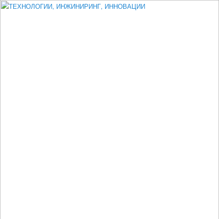
Измеритель диаметра, измеритель эксцентриситета, измеритель
толщины, машинное зрение, высоковольтный испытатель ЗАСИ,
проектирование, изыскания, моделирование, технико-экономическое
обоснование, исследования, разработка электроники
ТЕХНОЛОГИИ, ИНЖИНИРИНГ,
ИННОВАЦИИ