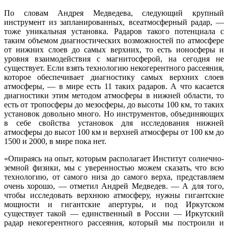
По словам Андрея Медведева, следующий крупный
инструмент из запланированных, всеатмосферный радар, —
тоже уникальная установка. Радаров такого потенциала с
таким объемом диагностических возможностей по атмосфере
от нижних слоев до самых верхних, то есть ионосферы и
уровня взаимодействия с магнитосферой, на сегодня не
существует. Если взять технологию некогерентного рассеяния,
которое обеспечивает диагностику самых верхних слоев
атмосферы, — в мире есть 11 таких радаров. А что касается
диагностики этим методом атмосферы в нижней области, то
есть от тропосферы до мезосферы, до высоты 100 км, то таких
установок довольно много. Но инструментов, объединяющих
в себе свойства установок для исследования нижней
атмосферы до высот 100 км и верхней атмосферы от 100 км до
1500 и 2000, в мире пока нет.
«Опираясь на опыт, которым располагает Институт солнечно-
земной физики, мы с уверенностью можем сказать, что всю
технологию, от самого низа до самого верха, представляем
очень хорошо, — отметил Андрей Медведев. — А для того,
чтобы исследовать верхнюю атмосферу, нужны гигантские
мощности и гигантские апертуры, и под Иркутском
существует такой — единственный в России — Иркутский
радар некогерентного рассеяния, который мы построили и