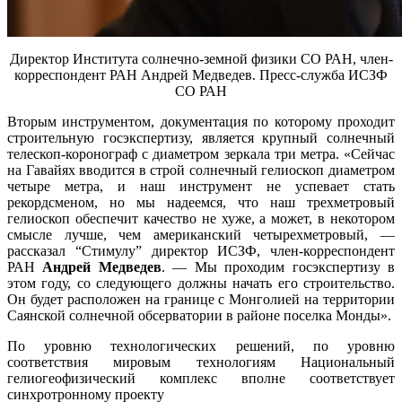
Директор Института солнечно-земной физики СО РАН, член-
корреспондент РАН Андрей Медведев. Пресс-служба ИСЗФ
СО РАН
Вторым инструментом, документация по которому проходит
строительную госэкспертизу, является крупный солнечный
телескоп-коронограф с диаметром зеркала три метра. «Сейчас
на Гавайях вводится в строй солнечный гелиоскоп диаметром
четыре метра, и наш инструмент не успевает стать
рекордсменом, но мы надеемся, что наш трехметровый
гелиоскоп обеспечит качество не хуже, а может, в некотором
смысле лучше, чем американский четырехметровый, —
рассказал “Стимулу” директор ИСЗФ, член-корреспондент
РАН
Андрей Медведев
. — Мы проходим госэкспертизу в
этом году, со следующего должны начать его строительство.
Он будет расположен на границе с Монголией на территории
Саянской солнечной обсерватории в районе поселка Монды».
По уровню технологических решений, по уровню
соответствия мировым технологиям Национальный
гелиогеофизический комплекс вполне соответствует
синхротронному проекту