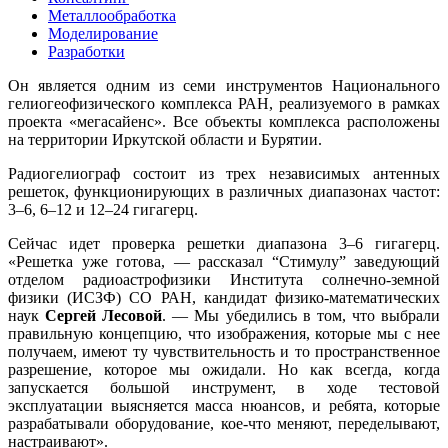
Металлообработка
Моделирование
Разработки
Он является одним из семи инструментов Национального
гелиогеофизического комплекса РАН, реализуемого в рамках
проекта «мегасайенс». Все объекты комплекса расположены
на территории Иркутской области и Бурятии.
Радиогелиограф состоит из трех независимых антенных
решеток, функционирующих в различных диапазонах частот:
3‒6, 6‒12 и 12‒24 гигагерц.
Сейчас идет проверка решетки диапазона 3‒6 гигагерц.
«Решетка уже готова, — рассказал “Стимулу” заведующий
отделом радиоастрофизики Института солнечно-земной
физики (ИСЗФ) СО РАН, кандидат физико-математических
наук
Сергей Лесовой
. — Мы убедились в том, что выбрали
правильную концепцию, что изображения, которые мы с нее
получаем, имеют ту чувствительность и то пространственное
разрешение, которое мы ожидали. Но как всегда, когда
запускается большой инструмент, в ходе тестовой
эксплуатации выясняется масса нюансов, и ребята, которые
разрабатывали оборудование, кое-что меняют, переделывают,
настраивают».