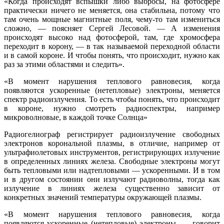
«Когда происходят вспышки либо выбросы, на фотосфере
практически ничего не меняется, она стабильна, потому что
там очень мощные магнитные поля, чему-то там измениться
сложно, — поясняет Сергей Лесовой. — А изменения
происходят высоко над фотосферой, там, где хромосфера
переходит в корону, — в так называемой переходной области
и в самой короне. И чтобы понять, что происходит, нужно как
раз за этими областями и следить».
«В момент нарушения теплового равновесия, когда
появляются ускоренные (нетепловые) электроны, меняется
спектр радиоизлучения. То есть чтобы понять, что происходит
в короне, нужно смотреть радиоспектры, например
микроволновые, в каждой точке Солнца»
Радиогелиограф регистрирует радиоизлучение свободных
электронов корональной плазмы, в отличие, например от
ультрафиолетовых инструментов, регистрирующих излучение
в определенных линиях железа. Свободные электроны могут
быть тепловыми или надтепловыми — ускоренными. И в том
и в другом состоянии они излучают радиоволны, тогда как
излучение в линиях железа существенно зависит от
конкретных значений температуры окружающей плазмы.
«В момент нарушения теплового равновесия, когда
появляются ускоренные (нетепловые) электроны, — говорит