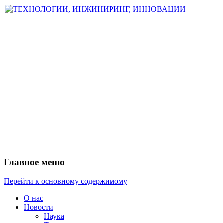
Измеритель диаметра, измеритель
ТЕХНОЛОГИИ,
эксцентриситета, измеритель толщины,
ИНЖИНИРИНГ,
машинное зрение, высоковольтный
ИННОВАЦИИ
испытатель ЗАСИ, проектирование,
изыскания, моделирование, технико-
экономическое обоснование,
исследования, разработка электроники
Главное меню
Перейти к основному содержимому
О нас
Новости
Наука