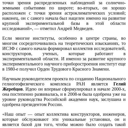
точки зрения распределенных наблюдений за солнечно-
земными событиями по широте; во-вторых, он хорошо
расположен с точки зрения астроклиматических условий;
наконец, он с самого начала был нацелен именно на развитие
крупной экспериментальной базы в этой области
исследований», — отметил Андрей Медведев.
Если многие институты, особенно в центре страны, во
многом сосредоточивались на теоретических изысканиях, то
ИСЗФ с самого начала формировал коллектив исследователей,
конструкторов, ученых, которые работают в
экспериментальной области. И именно за развитие крупного
экспериментального научного приборостроения институт еще
в 1980-е получил Орден Трудового Красного Знамени.
Научным руководителем проекта по созданию Национального
гелиогеофизического комплекса РАН является
Гелий
Жеребцов
. Идею он впервые сформулировал в начале 2000-х,
она постепенно развивалась, и в 2008-м была одобрена уже на
уровне руководства Российской академии наук, заслушана и
одобрена президентом России.
«Наш опыт — опыт коллектива конструкторов, инженеров,
которые обслуживают эти уникальные установки, он и
является базой для того, чтобы можно было создать такой