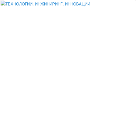
Измеритель диаметра, измеритель эксцентриситета, измеритель
толщины, машинное зрение, высоковольтный испытатель ЗАСИ,
проектирование, изыскания, моделирование, технико-экономическое
обоснование, исследования, разработка электроники
ТЕХНОЛОГИИ, ИНЖИНИРИНГ,
ИННОВАЦИИ