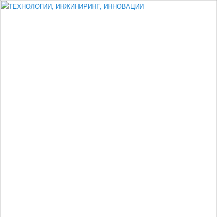
Измеритель диаметра, измеритель эксцентриситета, измеритель
толщины, машинное зрение, высоковольтный испытатель ЗАСИ,
проектирование, изыскания, моделирование, технико-экономическое
обоснование, исследования, разработка электроники
ТЕХНОЛОГИИ, ИНЖИНИРИНГ,
ИННОВАЦИИ