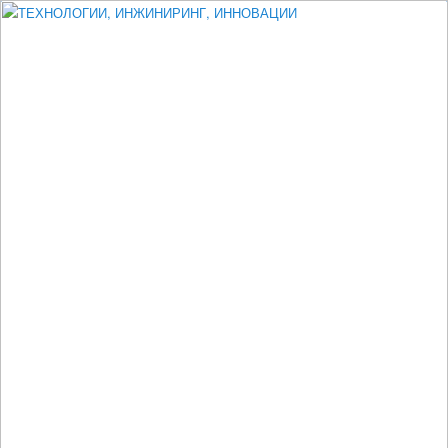
Измеритель диаметра, измеритель эксцентриситета, измеритель
толщины, машинное зрение, высоковольтный испытатель ЗАСИ,
проектирование, изыскания, моделирование, технико-экономическое
обоснование, исследования, разработка электроники
ТЕХНОЛОГИИ, ИНЖИНИРИНГ,
ИННОВАЦИИ