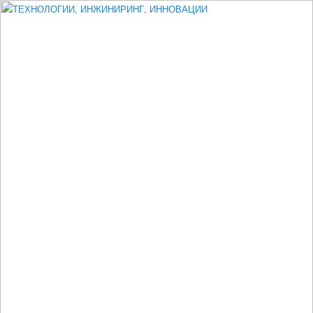
Измеритель диаметра, измеритель эксцентриситета, измеритель
толщины, машинное зрение, высоковольтный испытатель ЗАСИ,
проектирование, изыскания, моделирование, технико-экономическое
обоснование, исследования, разработка электроники
ТЕХНОЛОГИИ, ИНЖИНИРИНГ,
ИННОВАЦИИ