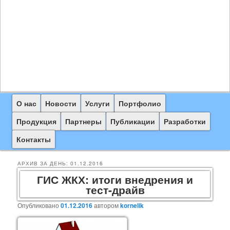
Главное
О нас
Перейти
Перейти
Новости
Услуги
Портфолио
меню
к
к
Продукция
Партнеры
Публикации
Разработки
основному
дополнительному
Контакты
содержимому
содержимому
АРХИВ ЗА ДЕНЬ:
01.12.2016
ГИС ЖКХ: итоги внедрения и
тест-драйв
Опубликовано
01.12.2016
автором
kornelik