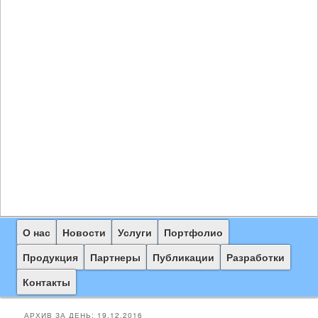
Главное
О нас
Перейти
Перейти
Новости
Услуги
Портфолио
меню
к
к
Продукция
Партнеры
Публикации
Разработки
основному
дополнительному
Контакты
содержимому
содержимому
АРХИВ ЗА ДЕНЬ:
19.12.2016