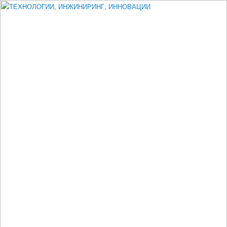
Измеритель диаметра, измеритель эксцентриситета, измеритель
толщины, машинное зрение, высоковольтный испытатель ЗАСИ,
проектирование, изыскания, моделирование, технико-экономическое
обоснование, исследования, разработка электроники
ТЕХНОЛОГИИ, ИНЖИНИРИНГ,
ИННОВАЦИИ