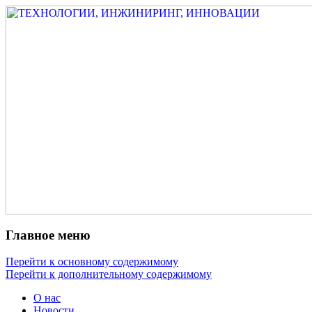
Измеритель диаметра, измеритель
ТЕХНОЛОГИИ,
эксцентриситета, измеритель толщины,
ИНЖИНИРИНГ,
машинное зрение, высоковольтный
ИННОВАЦИИ
испытатель ЗАСИ, проектирование,
изыскания, моделирование, технико-
экономическое обоснование,
исследования, разработка электроники
Главное меню
Перейти к основному содержимому
Перейти к дополнительному содержимому
О нас
Новости