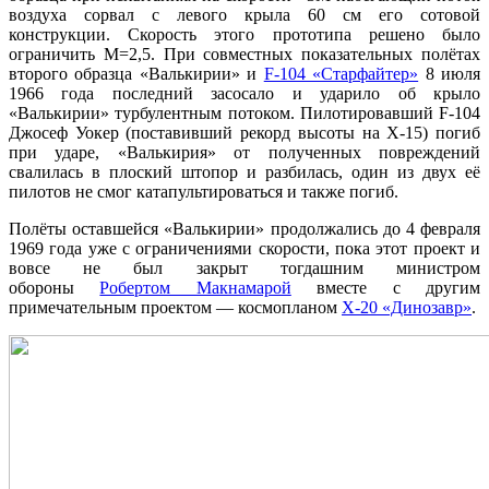
воздуха сорвал с левого крыла 60 см его сотовой
конструкции. Скорость этого прототипа решено было
ограничить М=2,5. При совместных показательных полётах
второго образца «Валькирии» и
F-104 «Старфайтер»
8 июля
1966 года последний засосало и ударило об крыло
«Валькирии» турбулентным потоком. Пилотировавший F-104
Джосеф Уокер (поставивший рекорд высоты на X-15) погиб
при ударе, «Валькирия» от полученных повреждений
свалилась в плоский штопор и разбилась, один из двух её
пилотов не смог катапультироваться и также погиб.
Полёты оставшейся «Валькирии» продолжались до 4 февраля
1969 года уже с ограничениями скорости, пока этот проект и
вовсе не был закрыт тогдашним министром
обороны
Робертом Макнамарой
вместе с другим
примечательным проектом — космопланом
X-20 «Динозавр»
.