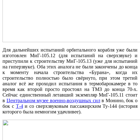
Для дальнейших испытаний орбитального корабля уже были
изготовлен МиГ-105.12 (для испытаний на сверхзвуке) и
приступили к строительству МиГ-105.13 (уже для испытаний
на гиперзвуке). Оба этих аналога не были закончены до конца
к моменту начала строительства «Бурана», когда их
строительство полностью было свёрнуто, при этом третий
аналог всё же проходил испытания в термобарокамере в то
время как второй просто простоял на ТМЗ до конца 70-х.
Сейчас единственный летавший экземпляр МиГ-105.11 стоит
в
Центральном музее военно-воздушных сил
в Монино, бок о
бок с
Т-4
и со сверхзвуковым пассажирским Ту-144 (история
которого была немногим удачливее).