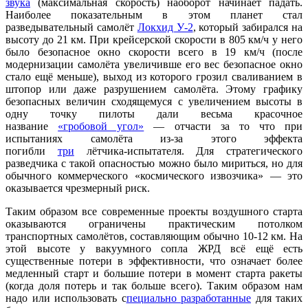
звука
(максимальная скорость) наоборот начинает падать.
Наиболее показательным в этом планет стал
разведывательный самолёт
Локхид У-2
, который забирался на
высоту до 21 км. При крейсерской скорости в 805 км/ч у него
было безопасное окно скорости всего в 19 км/ч (после
модернизации самолёта увеличивше его вес безопасное окно
стало ещё меньше), выход из которого грозил сваливанием в
штопор или даже разрушением самолёта. Этому графику
безопасных величин сходящемуся с увеличением высоты в
одну точку пилоты дали весьма красочное
название
«гробовой угол»
— отчасти за то что при
испытаниях самолёта из-за этого эффекта
погибли
три
лётчика-испытателя. Для стратегического
разведчика с такой опасностью можно было мириться, но для
обычного коммерческого «космического извозчика» — это
оказывается чрезмерный риск.
Таким образом все современные проекты воздушного старта
оказываются ограничены практическим потолком
транспортных самолётов, составляющим обычно 10-12 км. На
этой высоте у вакуумного сопла ЖРД всё ещё есть
существенные потери в эффективности, что означает более
медленный старт и большие потери в момент старта ракеты
(когда доля потерь и так больше всего). Таким образом нам
надо или использовать с
пециально разработанные
для таких