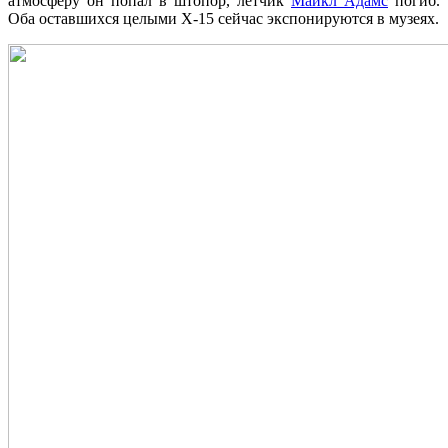
атмосферу он попал в штопор, лётчик
Майкл Адамс
погиб.
Оба оставшихся целыми X-15 сейчас экспонируются в музеях.