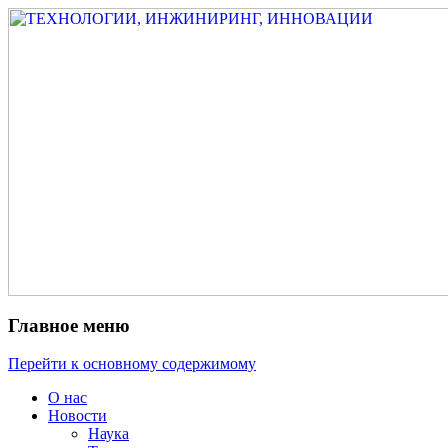
Измеритель диаметра, измеритель
ТЕХНОЛОГИИ,
эксцентриситета, измеритель толщины,
ИНЖИНИРИНГ,
машинное зрение, высоковольтный
ИННОВАЦИИ
испытатель ЗАСИ, проектирование,
изыскания, моделирование, технико-
экономическое обоснование,
исследования, разработка электроники
Главное меню
Перейти к основному содержимому
О нас
Новости
Наука