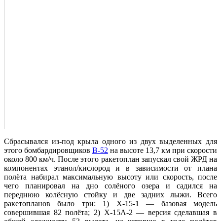
Сбрасывался из-под крыла одного из двух выделенных для
этого бомбардировщиков
B-52
на высоте 13,7 км при скорости
около 800 км/ч. После этого ракетоплан запускал свой ЖРД на
компонентах этанол/кислород и в зависимости от плана
полёта набирал максимальную высоту или скорость, после
чего планировал на дно солёного озера и садился на
переднюю колёсную стойку и две задних лыжи. Всего
ракетопланов было три: 1) X-15-1 — базовая модель
совершившая 82 полёта; 2) X-15A-2 — версия сделавшая в