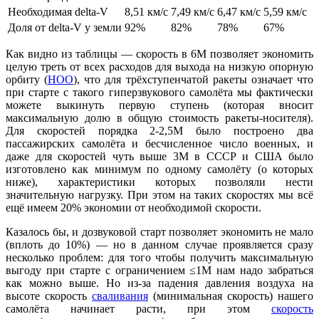
Необходимая delta-V
8,51 км/с
7,49 км/с
6,47 км/с
5,59 км/с
Доля от delta-V у земли
92%
82%
78%
67%
Как видно из таблицы — скорость в 6М позволяет экономить
целую треть от всех расходов для выхода на низкую опорную
орбиту (
НОО
), что для трёхступенчатой ракеты означает что
при старте с такого гиперзвукового самолёта мы фактически
можете выкинуть первую ступень (которая вносит
максимальную долю в общую стоимость ракеты-носителя).
Для скоростей порядка 2-2,5М было построено два
пассажирских самолёта и бесчисленное число военных, и
даже для скоростей чуть выше 3М в СССР и США было
изготовлено как минимум по одному самолёту (о которых
ниже), характеристики которых позволяли нести
значительную нагрузку. При этом на таких скоростях мы всё
ещё имеем 20% экономии от необходимой скорости.
Казалось бы, и дозвуковой старт позволяет экономить не мало
(вплоть до 10%) — но в данном случае проявляется сразу
несколько проблем: для того чтобы получить максимальную
выгоду при старте с ограничением ≤1М нам надо забраться
как можно выше. Но из-за падения давления воздуха на
высоте скорость
сваливания
(минимальная скорость) нашего
самолёта начинает расти, при этом
скорость