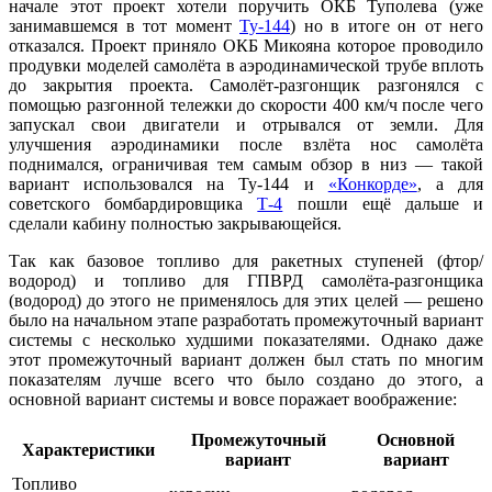
начале этот проект хотели поручить ОКБ Туполева (уже
занимавшемся в тот момент
Ту-144
) но в итоге он от него
отказался. Проект приняло ОКБ Микояна которое проводило
продувки моделей самолёта в аэродинамической трубе вплоть
до закрытия проекта. Самолёт-разгонщик разгонялся с
помощью разгонной тележки до скорости 400 км/ч после чего
запускал свои двигатели и отрывался от земли. Для
улучшения аэродинамики после взлёта нос самолёта
поднимался, ограничивая тем самым обзор в низ — такой
вариант использовался на Ту-144 и
«Конкорде»
, а для
советского бомбардировщика
Т-4
пошли ещё дальше и
сделали кабину полностью закрывающейся.
Так как базовое топливо для ракетных ступеней (фтор/
водород) и топливо для ГПВРД самолёта-разгонщика
(водород) до этого не применялось для этих целей — решено
было на начальном этапе разработать промежуточный вариант
системы с несколько худшими показателями. Однако даже
этот промежуточный вариант должен был стать по многим
показателям лучше всего что было создано до этого, а
основной вариант системы и вовсе поражает воображение:
Промежуточный
Основной
Характеристики
вариант
вариант
Топливо