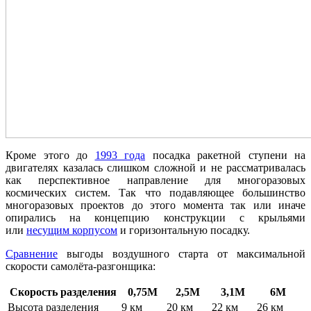
Кроме этого до
1993 года
посадка ракетной ступени на
двигателях казалась слишком сложной и не рассматривалась
как перспективное направление для многоразовых
космических систем. Так что подавляющее большинство
многоразовых проектов до этого момента так или иначе
опирались на концепцию конструкции с крыльями
или
несущим корпусом
и горизонтальную посадку.
Сравнение
выгоды воздушного старта от максимальной
скорости самолёта-разгонщика:
Скорость разделения
0,75М
2,5М
3,1М
6М
Высота разделения
9 км
20 км
22 км
26 км