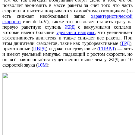
позволяет экономить в массе ракеты за счёт того что часть
скорости и высоты покрываются самолётом-разгонщиком (то
есть снижает необходимый запас
характеристической
скорости
или delta-V), также это позволяет ставить сразу на
первую ракетную ступень
ЖРД
с вакуумными соплами,
которые имеют больший
удельный импульс
, что увеличивает
эффективность двигателя и также снижает вес ракеты. При
этом двигатели самолётов, такие как турбореактивные (
ТРД
),
прямоточные (
ПВРД
) и даже гиперзвуковые (
ГПВРД
) — хоть
и имеют удельный импульс, падающий с ростом скорости, но
он всё равно остаётся существенно выше чем у ЖРД до 10
скоростей звука (
10М
):