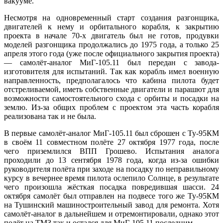
вакууме.
Несмотря на одновременный старт создания разгонщика,
двигателей к нему и орбитального корабля, к закрытию
проекта в начале 70-х двигатель был не готов, продувки
моделей разгонщика продолжались до 1975 года, а только 25
апреля этого года (уже после официального закрытия проекта)
— самолёт-аналог МиГ-105.11 был передан с завода-
изготовителя для испытаний. Так как корабль имел военную
направленность, предполагалось что кабина пилота будет
отстреливаемой, иметь собственные двигатели и парашют для
возможности самостоятельного схода с орбиты и посадки на
землю. Из-за общих проблем с проектом эта часть корабля
реализована так и не была.
В первые самолёт-аналог МиГ-105.11 был сброшен с Ту-95КМ
в своём 11 совместном полёте 27 октября 1977 года, после
чего приземлился ВПП Грошево. Испытания аналога
проходили до 13 сентября 1978 года, когда из-за ошибки
руководителя полёта при заходе на посадку по неправильному
курсу в вечернее время пилота ослепило Солнце, в результате
чего произошла жёсткая посадка повредившая шасси. 24
октября самолёт был отправлен на подвесе того же Ту-95КМ
на Тушинский машиностроительный завод для ремонта. Хотя
самолёт-аналог в дальнейшем и отремонтировали, однако этот
полёт на ТМЗ так и остался для МиГ-105.11 последним.