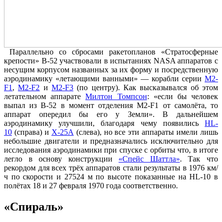
Параллельно со сбросами ракетопланов «Стратосферные
крепости» B-52 участвовали в испытаниях NASA аппаратов с
несущим корпусом названных за их форму и посредственную
аэродинамику «летающими ванными» — корабли серии
M2-
F1
,
M2-F2
и
M2-F3
(по центру). Как высказывался об этом
летательном аппарате
Милтон Томпсон
: «если бы человек
выпал из B-52 в момент отделения M2-F1 от самолёта, то
аппарат опередил бы его у Земли». В дальнейшем
аэродинамику улучшили, благодаря чему появились
HL-
10
(справа) и
X-25A
(слева), но все эти аппараты имели лишь
небольшие двигатели и предназначались исключительно для
исследования аэродинамики при спуске с орбиты что, в итоге
легло в основу конструкции
«Спейс Шаттла»
. Так что
рекордом для всех трёх аппаратов стали результаты в 1976 км/
ч по скорости и 27524 м по высоте показанные на HL-10 в
полётах 18 и 27 февраля 1970 года соответственно.
«Спираль»