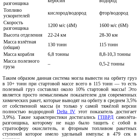
керосин
водород
разгонщика
Топливо
кислород/водород
фтор/водород
ускорителей
Скорость
1200 м/с (4М)
1600 м/с (6М)
разгонщика
Высота отделения
22-24 км
28-30 км
Масса взлётная
130 тонн
115 тонн
(общая)
Масса корабля
6,8 тонны
8,8-10,3 тонны
Масса полезного
–
0,5-2 тонны
груза
Таким образом данная система могла вывести на орбиту груз
в 10+ тонн при стартовой массе всего в 115 тонн — то есть
полезный груз составлял около 10% стартовой массы! Это
является просто немыслимым показателем для современных
химических ракет, которые выводят на орбиту в среднем 3,5%
от собственной массы (и только у самой тяжёлой версии
полностью водородной
Delta IV
этот показатель достигает
3,9%). Такие характеристики достигались
ГПВРД
самолёта-
разгонщика, которому не надо было тащить с собой в
стратосферу окислитель, и фторным топливом ракетных
ступеней которое имело удельный импульс в 479 сек в