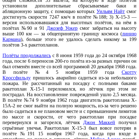
общей сложности 53 вылета, на которую в ходе полётов
установили дополнительные сбрасываемые баки и
абляционную защиту, с помощью которых
Уильям Найт
смог
достигнуть скорости 7247 км/ч в полёте №188; 3) X-15-3 —
версия использовавшаяся для высотных полётов, на нём в
полётах №90 и 91
Джозеф Уокер
смог забраться на высоту
выше 100 км — за общепринятую границу космоса (
линию
Кармана
), больше этого не удалось сделать никому за 199
полётов 3-х ракетопланов.
Полёты продолжались
с 8 июня 1959 года до 24 октября 1968
года, после 6 переносов 200-го полёта из-за разных причин он
был отменён вместе со всей программой 20 декабря 1968 года.
В полёте №4 5 ноября 1959 года
Скотту
Кроссфильду
пришлось аварийно садиться из-за небольшого
пожара. Не рассчитанный на посадку с полными баками
ракетоплан X-15-1 переломился, но лётчик при этом не
пострадал. На восстановление повреждений ушло 2,5 месяца.
В полёте №74 9 ноября 1962 года двигатель ракетоплана X-
15A-2 не смог выйти на полную мощность, из-за чего решено
было садиться в не плановом месте и с превышением лимитов
по массе и скорости, от чего ракетоплан при посадке
перевернулся и загорелся, лётчик
Джон Маккей
получил
серьёзные увечья. Ракетоплан X-15-3 был вовсе потерян в
полёте №191 15 ноября 1967 года, когда при входе в