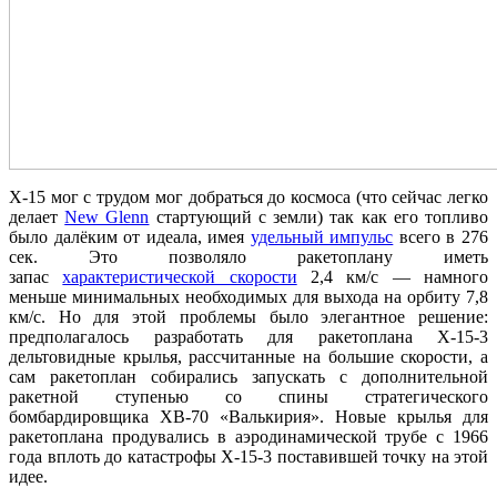
X-15 мог с трудом мог добраться до космоса (что сейчас легко
делает
New Glenn
стартующий с земли) так как его топливо
было далёким от идеала, имея
удельный импульс
всего в 276
сек. Это позволяло ракетоплану иметь
запас
характеристической скорости
2,4 км/с — намного
меньше минимальных необходимых для выхода на орбиту 7,8
км/с. Но для этой проблемы было элегантное решение:
предполагалось разработать для ракетоплана X-15-3
дельтовидные крылья, рассчитанные на большие скорости, а
сам ракетоплан собирались запускать с дополнительной
ракетной ступенью со спины стратегического
бомбардировщика XB-70 «Валькирия». Новые крылья для
ракетоплана продувались в аэродинамической трубе с 1966
года вплоть до катастрофы X-15-3 поставившей точку на этой
идее.