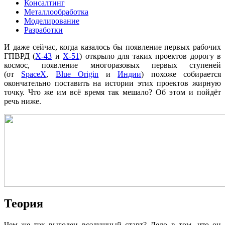
Консалтинг
Металлообработка
Моделирование
Разработки
И даже сейчас, когда казалось бы появление первых рабочих
ГПВРД (
X-43
и
X-51
) открыло для таких проектов дорогу в
космос, появление многоразовых первых ступеней
(от
SpaceX
,
Blue Origin
и
Индии
) похоже собирается
окончательно поставить на истории этих проектов жирную
точку. Что же им всё время так мешало? Об этом и пойдёт
речь ниже.
Теория
Чем же так выгоден воздушный старт? Дело в том, что он