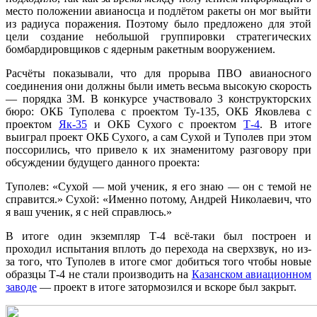
место положении авианосца и подлётом ракеты он мог выйти
из радиуса поражения. Поэтому было предложено для этой
цели создание небольшой группировки стратегических
бомбардировщиков с ядерным ракетным вооружением.
Расчёты показывали, что для прорыва ПВО авианосного
соединения они должны были иметь весьма высокую скорость
— порядка 3М. В конкурсе участвовало 3 конструкторских
бюро: ОКБ Туполева с проектом Ту-135, ОКБ Яковлева с
проектом
Як-35
и ОКБ Сухого с проектом
Т-4
. В итоге
выиграл проект ОКБ Сухого, а сам Сухой и Туполев при этом
поссорились, что привело к их знаменитому разговору при
обсуждении будущего данного проекта:
Туполев: «Сухой — мой ученик, я его знаю — он с темой не
справится.» Сухой: «Именно потому, Андрей Николаевич, что
я ваш ученик, я с ней справлюсь.»
В итоге один экземпляр Т-4 всё-таки был построен и
проходил испытания вплоть до перехода на сверхзвук, но из-
за того, что Туполев в итоге смог добиться того чтобы новые
образцы Т-4 не стали производить на
Казанском авиационном
заводе
— проект в итоге затормозился и вскоре был закрыт.