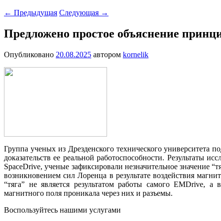
←
Предыдущая
Следующая
→
Предложено простое объяснение принц
Опубликовано
20.08.2025
автором
kornelik
Группа ученых из Дрезденского технического университета п
доказательств ее реальной работоспособности. Результаты ис
SpaceDrive, ученые зафиксировали незначительное значение “
возникновением сил Лоренца в результате воздействия магни
“тяга” не является результатом работы самого EMDrive, а
магнитного поля проникала через них и разъемы.
Воспользуйтесь нашими услугами