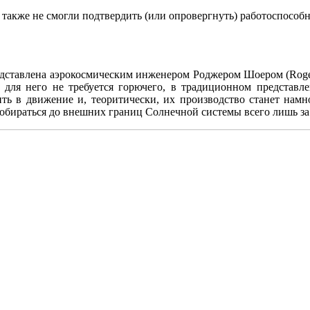
также не смогли подтвердить (или опровергнуть) работоспособн
редставлена аэрокосмическим инженером Роджером Шоером (Roger 
 для него не требуется горючего, в традиционном представл
ть в движение и, теоритически, их производство станет намн
добираться до внешних границ Солнечной системы всего лишь з