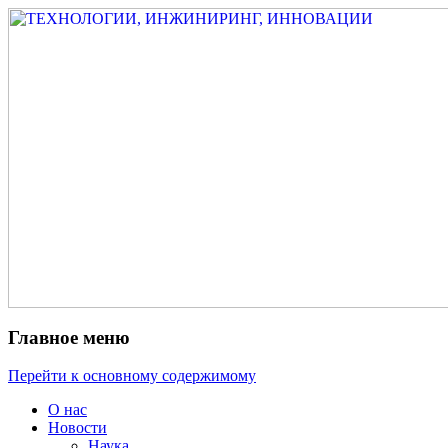
Измеритель диаметра, измеритель экс
ТЕХНОЛОГИИ, ИНЖИНИРИ
испытатель ЗАСИ, проектирование, изы
разработка электроники
Главное меню
Перейти к основному содержимому
О нас
Новости
Наука