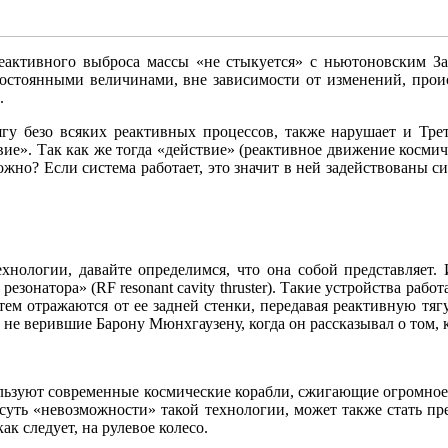
реактивного выброса массы «не стыкуется» с ньютоновским За
стоянными величинами, вне зависимости от изменений, проис
.
ягу безо всяких реактивных процессов, также нарушает и Тр
вие». Так как же тогда «действие» (реактивное движение космич
можно? Если система работает, это значит в ней задействованы
хнологии, давайте определимся, что она собой представляет. 
езонатора» (RF resonant cavity thruster). Такие устройства ра
тем отражаются от ее задней стенки, передавая реактивную тяг
 не верившие Барону Мюнхгаузену, когда он рассказывал о том, к
пользуют современные космические корабли, сжигающие огромное
уть «невозможности» такой технологии, может также стать пр
ак следует, на рулевое колесо.