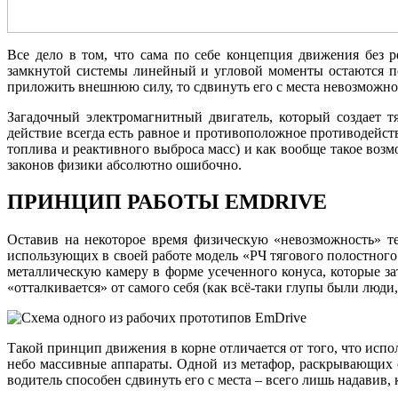
Все дело в том, что сама по себе концепция движения без 
замкнутой системы линейный и угловой моменты остаются по
приложить внешнюю силу, то сдвинуть его с места невозможно
Загадочный электромагнитный двигатель, который создает т
действие всегда есть равное и противоположное противодейст
топлива и реактивного выброса масс) и как вообще такое воз
законов физики абсолютно ошибочно.
ПРИНЦИП РАБОТЫ EMDRIVE
Оставив на некоторое время физическую «невозможность» те
использующих в своей работе модель «РЧ тягового полостного р
металлическую камеру в форме усеченного конуса, которые за
«отталкивается» от самого себя (как всё-таки глупы были люди,
Такой принцип движения в корне отличается от того, что ис
небо массивные аппараты. Одной из метафор, раскрывающих с
водитель способен сдвинуть его с места – всего лишь надавив, к