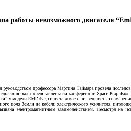
ипа работы невозможного двигателя “Em
од руководством профессора Мартина Таймара провела исследо
следования были представлены на конференции Space Propulsio
тяги” у модели EMDrive, сопоставимое с погрешностью измерени
тного поля Земли на кабели электрического усилителя, питающ
 вызвана электромагнитным взаимодействием. Несмотря на ис