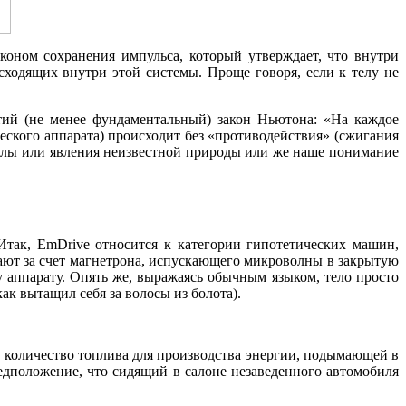
коном сохранения импульса, который утверждает, что внутри
ходящих внутри этой системы. Проще говоря, если к телу не
етий (не менее фундаментальный) закон Ньютона: «На каждое
еского аппарата) происходит без «противодействия» (сжигания
 силы или явления неизвестной природы или же наше понимание
Итак, EmDrive относится к категории гипотетических машин,
ботают за счет магнетрона, испускающего микроволны в закрытую
у аппарату. Опять же, выражаясь обычным языком, тело просто
ак вытащил себя за волосы из болота).
 количество топлива для производства энергии, подымающей в
едположение, что сидящий в салоне незаведенного автомобиля