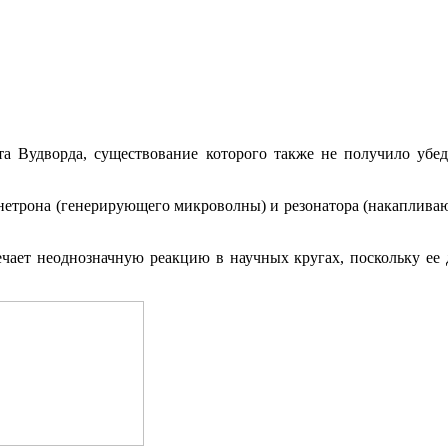
а Вудворда, существование которого также не получило убед
гнетрона (генерирующего микроволны) и резонатора (накапливаю
речает неоднозначную реакцию в научных кругах, поскольку ее