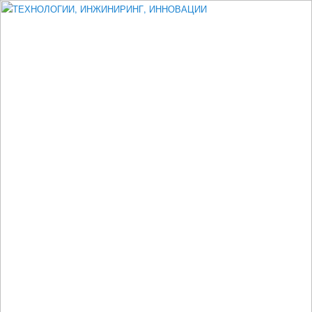
Измеритель диаметра, измеритель эксцентриситета, измеритель
толщины, машинное зрение, высоковольтный испытатель ЗАСИ,
проектирование, изыскания, моделирование, технико-экономическое
обоснование, исследования, разработка электроники
ТЕХНОЛОГИИ, ИНЖИНИРИНГ,
ИННОВАЦИИ