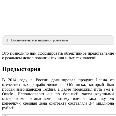
Воспользуйтесь нашими услугами
Наша продукция
Презентации по направлениям
Это позволило нам сформировать объективное представление
Инжиниринг
о реальном использовании тех или иных технологий.
Консалтинг
Металлообработка
Предыстория
Моделирование
Разработки
В 2014 году в России доминировал продукт Latista от
отечественных разработчиков из Обнинска, который был
продан американской Textura, а далее продолжил путь уже в
Oracle. Использовался он по большей части крупными
московскими компаниями, потому влетал заказчику «в
копеечку»: средняя цена контракта составляла 3-4 миллиона
рублей.