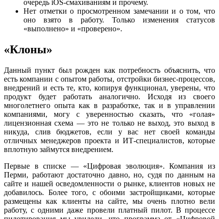
очередь iOS-смахиваниям и прочему.
Нет отметки о просмотренном замечании и о том, что
оно взято в работу. Только изменения статусов
«выполнено» и «проверено».
«Клоны»
Данный пункт был рожден как потребность объяснить, что
есть компании с опытом работы, отстройки бизнес-процессов,
внедрений и есть те, кто, копируя функционал, уверены, что
продукт будет работать аналогично. Исходя из своего
многолетнего опыта как в разработке, так и в управлении
компаниями, могу с уверенностью сказать, что «голая»
лицензионная схема — это не только не выход, это выход в
никуда, слив бюджетов, если у вас нет своей команды
отличных менеджеров проекта и ИТ-специалистов, которые
вплотную займутся внедрением.
Первые в списке — «Цифровая эволюция». Компания из
Перми, работают достаточно давно, но, судя по данным на
сайте и нашей осведомленности о рынке, клиентов новых не
добавилось. Более того, с обоими застройщиками, которые
размещены как клиенты на сайте, мы очень плотно вели
работу, с одними даже провели платный пилот. В процессе
пилотирования мы увидели, что программа от «Цифровой