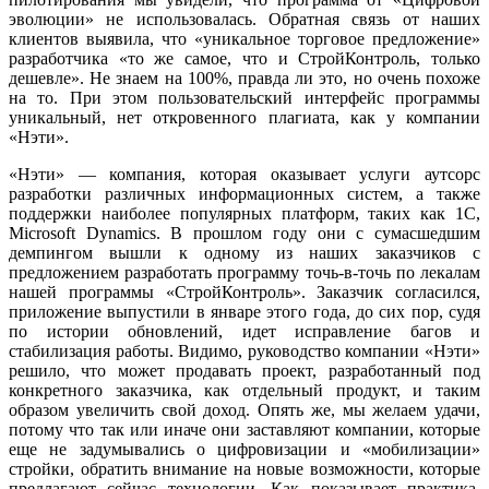
эволюции» не использовалась. Обратная связь от наших
клиентов выявила, что «уникальное торговое предложение»
разработчика «то же самое, что и СтройКонтроль, только
дешевле». Не знаем на 100%, правда ли это, но очень похоже
на то. При этом пользовательский интерфейс программы
уникальный, нет откровенного плагиата, как у компании
«Нэти».
«Нэти» — компания, которая оказывает услуги аутсорс
разработки различных информационных систем, а также
поддержки наиболее популярных платформ, таких как 1С,
Microsoft Dynamics. В прошлом году они с сумасшедшим
демпингом вышли к одному из наших заказчиков с
предложением разработать программу точь-в-точь по лекалам
нашей программы «СтройКонтроль». Заказчик согласился,
приложение выпустили в январе этого года, до сих пор, судя
по истории обновлений, идет исправление багов и
стабилизация работы. Видимо, руководство компании «Нэти»
решило, что может продавать проект, разработанный под
конкретного заказчика, как отдельный продукт, и таким
образом увеличить свой доход. Опять же, мы желаем удачи,
потому что так или иначе они заставляют компании, которые
еще не задумывались о цифровизации и «мобилизации»
стройки, обратить внимание на новые возможности, которые
предлагают сейчас технологии. Как показывает практика,