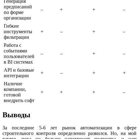
Генерация
предписаний
–
+
+
–
по форме
организации
Гибкие
инструменты
+
–
+
–
фильтрации
Работа с
событиями
–
–
+
–
пользователей
в BI системах
API и базовые
+
–
+
+
интеграции
Наличие
компании,
+
+
+
–
готовой
внедрить софт
Выводы
За последние 5-6 лет рынок автоматизации в сфере
строительного контроля определенно развился. Но, на мой
взгляд, пока он больше напоминает подростка, и нам