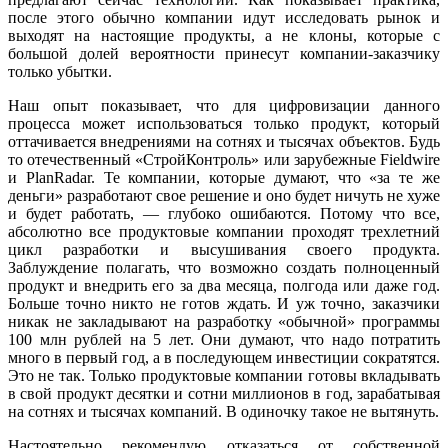
после этого обычно компании идут исследовать рынок и
выходят на настоящие продукты, а не клоны, которые с
большой долей вероятности принесут компании-заказчику
только убытки.
Наш опыт показывает, что для цифровизации данного
процесса может использоваться только продукт, который
оттачивается внедрениями на сотнях и тысячах объектов. Будь
то отечественный «СтройКонтроль» или зарубежные Fieldwire
и PlanRadar. Те компании, которые думают, что «за те же
деньги» разработают свое решение и оно будет ничуть не хуже
и будет работать, — глубоко ошибаются. Потому что все,
абсолютно все продуктовые компании проходят трехлетний
цикл разработки и высушивания своего продукта.
Заблуждение полагать, что возможно создать полноценный
продукт и внедрить его за два месяца, полгода или даже год.
Больше точно никто не готов ждать. И уж точно, заказчики
никак не закладывают на разработку «обычной» программы
100 млн рублей на 5 лет. Они думают, что надо потратить
много в первый год, а в последующем инвестиции сократятся.
Это не так. Только продуктовые компании готовы вкладывать
в свой продукт десятки и сотни миллионов в год, зарабатывая
на сотнях и тысячах компаний. В одиночку такое не вытянуть.
Настоятельно рекомендую отказаться от собственной