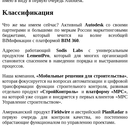
имею в виду в первую очередь Autodesk.
Классификация
Что же мы имеем сейчас? Активный
Autodesk
со своими
партнерами и большими по меркам России маркетинговыми
бюджетами, который мчится на волне всеобщей
BIMификации с платформой
BIM 360
.
Адресно работающий
Sodis Labs
с универсальным
продуктом
LementPro
, который для многих организаций
становится спасением в наведении порядка и выстраивании
процессов.
Наша компания,
«Мобильные решения для строительства»
,
которая фокусируется на вопросах автоматизации и цифровой
трансформации функции строительного контроля, развивая
отдельно продукт
«СтройКонтроль»
и
платформу «МРС»
,
на которой уже создан и внедряется у первых клиентов «МРС
Управление строительством».
Американский продукт
Fieldwire
и австрийский
PlanRadar
в
первую очередь для контроля качества, но постепенно
обрастающие функционалом по управлению проектами.