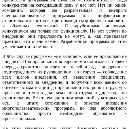
конкурентов на сегодняшний день у нас нет. Нет ни одной
компании, которая бы разрабатывала и внедряла
специализированные программы для цифровизации
строительного контроля при помощи смартфонов, планшетов
и облачных технологий. С зарубежными аналогами
конкурируем мы только по функционалу. Но вот услуги по
внедрению они предложить не могут, а, как показывает
практика, это очень важно. Разработчики программ об этом
умалчивают или не знают.
В 90% случае программа «не взлетает», если её правильно не
внедрить. Под правильным внедрением я понимаю, в первую
очередь, грамотное определение целей и задач внедрения с
подтверждением их руководством, во вторую — соблюдение
всех шагов внедрения, от выделения специалиста,
ответственного за внедрение, и получения всех данных об
объекте автоматизации до правильной настройки структуры
проектов и отчетов для начальника отдела и директора по
строительству. Везет тем единицам компаний, у которых уже
есть в штате сотрудники с опытом внедрения
многопользовательских программ, но для абсолютного
большинства просто необходимо обращаться к
профессионалам.
На этом завершаю свой обзор. Возможно, местами он