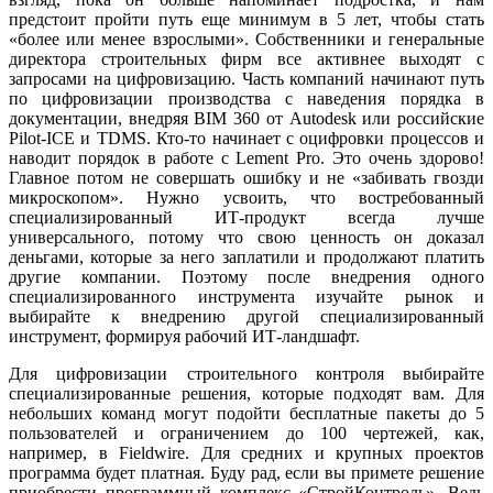
предстоит пройти путь еще минимум в 5 лет, чтобы стать
«более или менее взрослыми». Собственники и генеральные
директора строительных фирм все активнее выходят с
запросами на цифровизацию. Часть компаний начинают путь
по цифровизации производства с наведения порядка в
документации, внедряя BIM 360 от Autodesk или российские
Pilot-ICE и TDMS. Кто-то начинает с оцифровки процессов и
наводит порядок в работе с Lement Pro. Это очень здорово!
Главное потом не совершать ошибку и не «забивать гвозди
микроскопом». Нужно усвоить, что востребованный
специализированный ИТ-продукт всегда лучше
универсального, потому что свою ценность он доказал
деньгами, которые за него заплатили и продолжают платить
другие компании. Поэтому после внедрения одного
специализированного инструмента изучайте рынок и
выбирайте к внедрению другой специализированный
инструмент, формируя рабочий ИТ-ландшафт.
Для цифровизации строительного контроля выбирайте
специализированные решения, которые подходят вам. Для
небольших команд могут подойти бесплатные пакеты до 5
пользователей и ограничением до 100 чертежей, как,
например, в Fieldwire. Для средних и крупных проектов
программа будет платная. Буду рад, если вы примете решение
приобрести программный комплекс «СтройКонтроль». Ведь