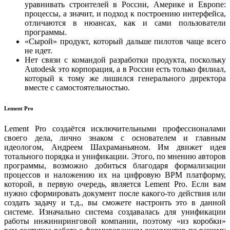
уравнивать строителей в России, Америке и Европе:
процессы, а значит, и подход к построению интерфейса,
отличаются в нюансах, как и сами пользователи
программы.
«Сырой» продукт, который дальше пилотов чаще всего
не идет.
Нет связи с командой разработки продукта, поскольку
Autodesk это корпорация, а в России есть только филиал,
который к тому же лишился генерального директора
вместе с самостоятельностью.
Lement Pro
Lement Pro создаётся исключительными профессионалами
своего дела, лично знаком с основателем и главным
идеологом, Андреем Шахраманьяном. Им движет идея
тотального порядка и унификации. Этого, по мнению авторов
программы, возможно добиться благодаря формализации
процессов и наложению их на цифровую BPM платформу,
которой, в первую очередь, является Lement Pro. Если вам
нужно сформировать документ после какого-то действия или
создать задачу и т.д., вы сможете настроить это в данной
системе. Изначально система создавалась для унификации
работы инжиниринговой компании, поэтому «из коробки»