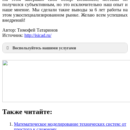
получился субъективным, но это исключительно наш опыт и
наше мнение. Мы сделали такие выводы за 6 лет работы на
этом узкоспециализированном рынке. Желаю всем успешных
внедрений!
Автор: Тимофей Татаринов
Источник:
http://isicad.ru/
Воспользуйтесь нашими услугами
Наша продукция
Презентации по направлениям
Инжиниринг
Консалтинг
Металлообработка
Моделирование
Разработки
Также читайте:
Математическое моделирование технических систем: от
простого к сложному