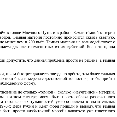
ивём в толще Млечного Пути, и в районе Земли тёмной материи
водой. Тёмная материя постоянно проносится сквозь светлую,
е менее чем в 200 км/c. Тёмная материя не взаимодействует с
ицаема для электромагнитных взаимодействий. Более того, она
и допустить, что данная проблема просто не решена, а тёмная
, и чем быстрее движется звезда по орбите, тем более сильная
галактики была измерена с достаточной точностью, чтобы прийти
 наблюдаемую форму.
ование не столько «тёмной», сколько «неучтённой» материи.
ромагнитном спектре, могут быть просто облака разреженного
та газопылевых туманностей уже составлена в значительных
1970-х Вера Рубин и Кент Форд пришли к выводу, что тёмная
т быть просто «избыточной массой» какого-то уже известного