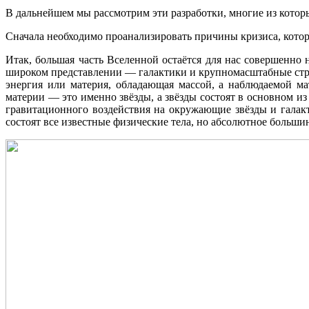
Презентации по направлениям
В дальнейшем мы рассмотрим эти разработки, многие из кото
Инжиниринг
Консалтинг
Сначала необходимо проанализировать причины кризиса, кото
Металлообработка
Моделирование
Итак, большая часть Вселенной остаётся для нас совершенно 
Разработки
широком представлении — галактики и крупномасштабные стру
энергия или материя, обладающая массой, а наблюдаемой м
материи — это именно звёзды, а звёзды состоят в основном из
гравитационного воздействия на окружающие звёзды и галак
состоят все известные физические тела, но абсолютное больши