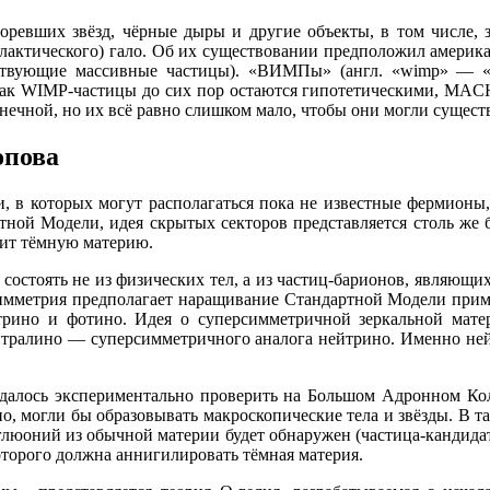
оревших звёзд, чёрные дыры и другие объекты, в том числе, з
тического) гало. Об их существовании предположил американ
йствующие массивные частицы). «ВИМПы» (англ. «wimp» — 
да как WIMP-частицы до сих пор остаются гипотетическими, MA
ечной, но их всё равно слишком мало, чтобы они могли существ
опова
и, в которых могут располагаться пока не известные фермион
ртной Модели, идея скрытых секторов представляется столь же
нит тёмную материю.
т состоять не из физических тел, а из частиц-барионов, являющ
метрия предполагает наращивание Стандартной Модели примерн
рино и фотино. Идея о суперсимметричной зеркальной мате
нейтралино — суперсимметричного аналога нейтрино. Именно н
 удалось экспериментально проверить на Большом Адронном Ко
о, могли бы образовывать макроскопические тела и звёзды. В та
 глюоний из обычной материи будет обнаружен (частица-кандидат 
оторого должна аннигилировать тёмная материя.