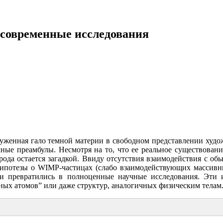
и современные исследования
руженная гало темной материи в свободном представлении худ
чные преамбулы. Несмотря на то, что ее реальное существова
рода остается загадкой. Ввиду отсутствия взаимодействия с 
 гипотезы о WIMP-частицах (слабо взаимодействующих массивны
 и превратились в полноценные научные исследования. Эти 
темных атомов” или даже структур, аналогичных физическим телам