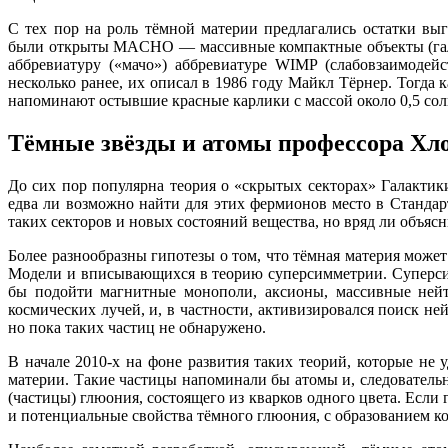
С тех пор на роль тёмной материи предлагались остатки выг
были открыты MACHO — массивные компактные объекты (галак
аббревиатуру («мачо») аббревиатуре WIMP (слабовзаимоде
несколько ранее, их описал в 1986 году Майкл Тёрнер. Тог
напоминают остывшие красные карлики с массой около 0,5 солн
Тёмные звёзды и атомы профессора Хл
До сих пор популярна теория о «скрытых секторах» Галактик
едва ли возможно найти для этих фермионов место в Станда
таких секторов и новых состояний вещества, но вряд ли объяс
Более разнообразны гипотезы о том, что тёмная материя може
Модели и вписывающихся в теорию суперсимметрии. Суперсим
бы подойти магнитные монополи, аксионы, массивные нейт
космических лучей, и, в частности, активизировался поиск 
но пока таких частиц не обнаружено.
В начале 2010-х на фоне развития таких теорий, которые не
материи. Такие частицы напоминали бы атомы и, следовательн
(частицы) глюония, состоящего из кварков одного цвета. Если
и потенциальные свойства тёмного глюония, с образованием к