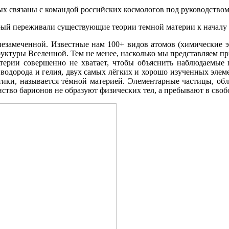
рых связаны с командой российских космологов под руководств
рый переживали существующие теории темной материи к началу 
незамеченной. Известные нам 100+ видов атомов (химические э
ктуры Вселенной. Тем не менее, насколько мы представляем при
атерии совершенно не хватает, чтобы объяснить наблюдаемые 
 водорода и гелия, двух самых лёгких и хорошо изученных элем
тики, называется тёмной материей. Элементарные частицы, об
нство барионов не образуют физических тел, а пребывают в сво