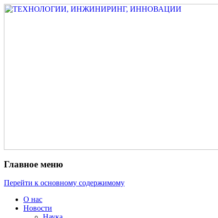
Измеритель диаметра, измеритель экс
ТЕХНОЛОГИИ, ИНЖИНИРИ
испытатель ЗАСИ, проектирование, изы
разработка электроники
Главное меню
Перейти к основному содержимому
О нас
Новости
Наука