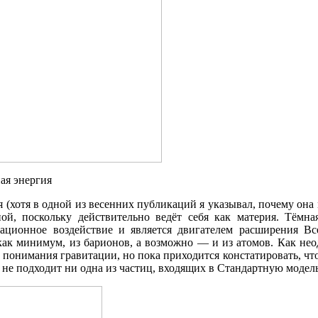
ая энергия
я (хотя в одной из весенних публикаций я указывал, почему она
ной, поскольку действительно ведёт себя как материя. Тёмн
тационное воздействие и является двигателем расширения В
, как минимум, из барионов, а возможно — и из атомов. Как не
 понимания гравитации, но пока приходится констатировать, чт
 не подходит ни одна из частиц, входящих в Стандартную модель