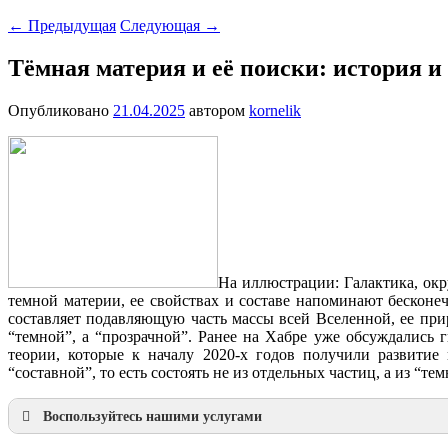
←
Предыдущая
Следующая
→
Тёмная материя и её поиски: история 
Опубликовано
21.04.2025
автором
kornelik
На иллюстрации: Галактика, ок
темной материи, ее свойствах и составе напоминают бесконе
составляет подавляющую часть массы всей Вселенной, ее при
“темной”, а “прозрачной”. Ранее на Хабре уже обсуждались
теории, которые к началу 2020-х годов получили развитие
“составной”, то есть состоять не из отдельных частиц, а из “
Воспользуйтесь нашими услугами
Наша продукция