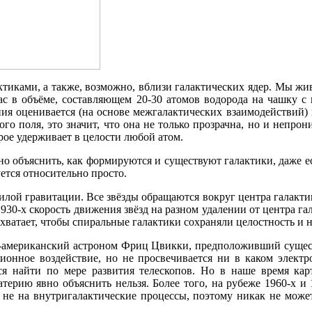
актиками, а также, возможно, вблизи галактических ядер. Мы ж
нас в объёме, составляющем 20-30 атомов водорода на чашку с 
ния оценивается (на основе межгалактических взаимодействий) н
го поля, это значит, что она не только прозрачна, но и непрон
рое удерживает в целости любой атом.
о объяснить, как формируются и существуют галактики, даже есл
тся относительно просто.
илой гравитации. Все звёзды обращаются вокруг центра галактики
 1930-х скорость движения звёзд на разном удалении от центра 
 хватает, чтобы спиральные галактики сохраняли целостность и
-американский астроном Фриц Цвикки, предположивший существ
ционное воздействие, но не просвечивается ни в каком элект
тся найти по мере развития телескопов. Но в наше время кар
ерию явно объяснить нельзя. Более того, на рубеже 1960-х и 
а не на внутригалактические процессы, поэтому никак не може