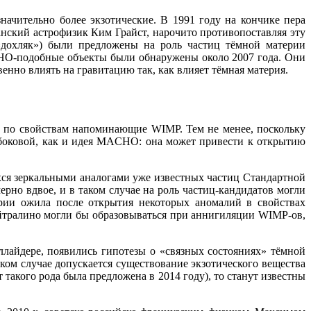
начительно более экзотические. В 1991 году на кончике пера
ский астрофизик Ким Грайст, нарочито противопоставляя эту
«дохляк») были предложены на роль частиц тёмной материи
CHO-подобные объекты были обнаружены около 2007 года. Они
енно влиять на гравитацию так, как влияет тёмная материя.
ы, по свойствам напоминающие WIMP. Тем не менее, поскольку
 боковой, как и идея MACHO: она может привести к открытию
ихся зеркальными аналогами уже известных частиц Стандартной
о вдвое, и в таком случае на роль частиц-кандидатов могли
рии ожила после открытия некоторых аномалий в свойствах
ейтралино могли бы образовываться при аннигиляции WIMP-ов,
ллайдере, появились гипотезы о «связных состояниях» тёмной
ком случае допускается существование экзотического вещества
такого рода была предложена в 2014 году), то станут известны