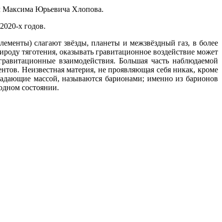
ом Максима Юрьевича Хлопова.
2020-х годов.
лементы) слагают звёзды, планеты и межзвёздный газ, в более
роду тяготения, оказывать гравитационное воздействие может
гравитационные взаимодействия. Большая часть наблюдаемой
ентов. Неизвестная материя, не проявляющая себя никак, кроме
ладающие массой, называются барионами; именно из барионов
бодном состоянии.