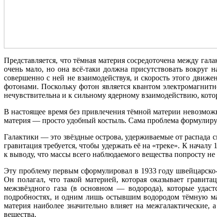
Представляется, что тёмная материя сосредоточена между гал
очень мало, но она всё-таки должна присутствовать вокруг 
совершенно с ней не взаимодействуя, и скорость этого движе
фотонами. Поскольку фотон является квантом электромагнитно
нечувствительна и к сильному ядерному взаимодействию, кото
В настоящее время без привлечения тёмной материи невозможн
материя — просто удобный костыль. Сама проблема формулируе
Галактики — это звёздные острова, удерживаемые от распада с
гравитация требуется, чтобы удержать её на «треке». К началу
к выводу, что массы всего наблюдаемого вещества попросту не
Эту проблему первым сформулировал в 1933 году швейцарско
Он полагал, что такой материей, которая оказывает гравита
межзвёздного газа (в основном — водорода), которые удас
подробностях, и одним лишь остывшим водородом тёмную мат
материя наиболее значительно влияет на межгалактические, 
вещества.