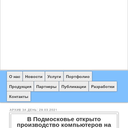
Главное
О нас
Перейти
Перейти
Новости
Услуги
Портфолио
меню
к
к
Продукция
Партнеры
Публикации
Разработки
основному
дополнительному
Контакты
содержимому
содержимому
АРХИВ ЗА ДЕНЬ:
29.03.2021
В Подмосковье открыто
производство компьютеров на