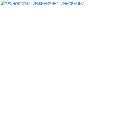
Измеритель диаметра, измеритель эксцентриситета, измеритель
толщины, машинное зрение, высоковольтный испытатель ЗАСИ,
проектирование, изыскания, моделирование, технико-экономическое
обоснование, исследования, разработка электроники
ТЕХНОЛОГИИ, ИНЖИНИРИНГ,
ИННОВАЦИИ