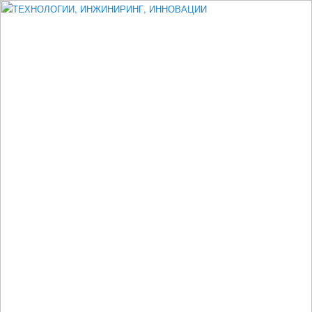
Измеритель диаметра, измеритель эксцентриситета, измеритель
толщины, машинное зрение, высоковольтный испытатель ЗАСИ,
проектирование, изыскания, моделирование, технико-экономическое
обоснование, исследования, разработка электроники
ТЕХНОЛОГИИ, ИНЖИНИРИНГ,
ИННОВАЦИИ