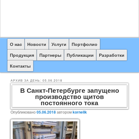
Главное
О нас
Перейти
Перейти
Новости
Услуги
Портфолио
меню
к
к
Продукция
Партнеры
Публикации
Разработки
основному
дополнительному
Контакты
содержимому
содержимому
АРХИВ ЗА ДЕНЬ:
05.06.2018
В Санкт-Петербурге запущено
производство щитов
постоянного тока
Опубликовано
05.06.2018
автором
kornelik