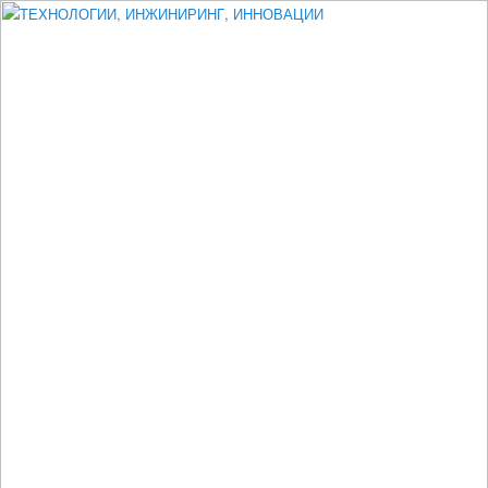
Измеритель диаметра, измеритель эксцентриситета, измеритель
толщины, машинное зрение, высоковольтный испытатель ЗАСИ,
проектирование, изыскания, моделирование, технико-экономическое
обоснование, исследования, разработка электроники
ТЕХНОЛОГИИ, ИНЖИНИРИНГ,
ИННОВАЦИИ