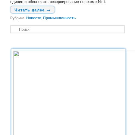
единиц и обеспечить резервирование по схеме N+1.
Читать далее
→
Рубрика:
Новости
,
Промышленность
П
о
и
с
к