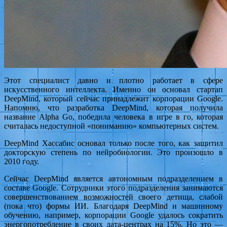
Этот специалист давно и плотно работает в сфере
искусственного интеллекта. Именно он основал стартап
DeepMind, который сейчас принадлежит корпорации Google.
Напомню, что разработка DeepMind, которая получила
название Alpha Go, победила человека в игре в го, которая
считалась недоступной «пониманию» компьютерных систем.
DeepMind Хассабис основал только после того, как защитил
докторскую степень по нейробиологии. Это произошло в
2010 году.
Сейчас DeepMind является автономным подразделением в
составе Google. Сотрудники этого подразделения занимаются
совершенствованием возможностей своего детища, слабой
(пока что) формы ИИ. Благодаря DeepMind и машинному
обучению, например, корпорации Google удалось сократить
энергопотребление в своих дата-центрах на 15%. Но это —