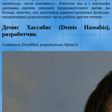
занималась «всем понемногу». Работала она и с научными
данными, причем довольно продолжительное время, но
больше, конечно, она выполняла административные функции,
сводя воедино разрозненные части работы других ученых.
Демис Хассабис (Demis Hassabis),
разработчик
Создатель DeepMind, разработчик AlphaGo