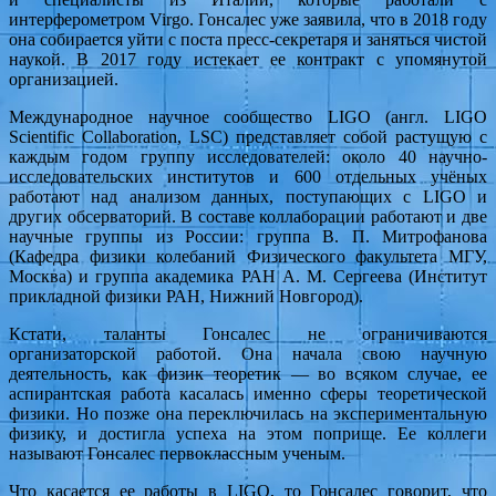
интерферометром Virgo. Гонсалес уже заявила, что в 2018 году
она собирается уйти с поста пресс-секретаря и заняться чистой
наукой. В 2017 году истекает ее контракт с упомянутой
организацией.
Международное научное сообщество LIGO (англ. LIGO
Scientific Collaboration, LSC) представляет собой растущую с
каждым годом группу исследователей: около 40 научно-
исследовательских институтов и 600 отдельных учёных
работают над анализом данных, поступающих с LIGO и
других обсерваторий. В составе коллаборации работают и две
научные группы из России: группа В. П. Митрофанова
(Кафедра физики колебаний Физического факультета МГУ,
Москва) и группа академика РАН А. М. Сергеева (Институт
прикладной физики РАН, Нижний Новгород).
Кстати, таланты Гонсалес не ограничиваются
организаторской работой. Она начала свою научную
деятельность, как физик теоретик — во всяком случае, ее
аспирантская работа касалась именно сферы теоретической
физики. Но позже она переключилась на экспериментальную
физику, и достигла успеха на этом поприще. Ее коллеги
называют Гонсалес первоклассным ученым.
Что касается ее работы в LIGO, то Гонсалес говорит, что