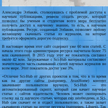
Александра Элбакян, столкнувшись с проблемой доступа к
научным публикациям, решила создать ресурс, который
позволил бы ученым и студентам всего мира бесплатно
получить доступ к научному знанию, то есть, к научным
публикациям. Ресурс, созданный Элбакян, позволяет любому
желающему скачивать статьи из журналов, на которые
требуется оформлять дорогую подписку.
В настоящее время этот сайт содержит уже 60 млн статей. С
начала этого года администрация ресурса насчитала более 75
млн скачиваний. В 2015 году этот же показатель составил
около 42 млн. Загружаемые с Sci-Hub материалы составляют
значительную часть скачиваний статей научных журналов во
всем мире. Этот показатель достиг уже 3%.
«Отличие Sci-Hub от других проектов в том, что в то время
как на другие сайты (например, AvaxHome) контент
закачивают пользователи вручную, Sci-Hub — это
автоматизированный скрипт, который сам качает научные
статьи с сайтов издательств. Человек может скопировать
ссылку на ту научную статью, которая ему необходима, и Sci-
Hub сам скачает ее и отдаст пользователю, а также зальет
скачанную статью на другие ресурсы (например, Libgen). Так