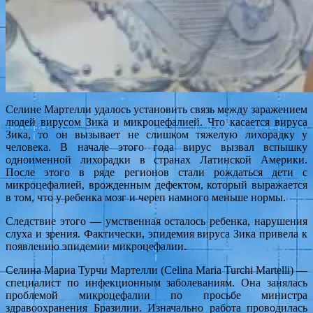
Селине Мартелли удалось установить связь между заражением
людей вирусом Зика и микроцефалией. Что касается вируса
Зика, то он вызывает не слишком тяжелую лихорадку у
человека. В начале этого года вирус вызвал вспышку
одноименной лихорадки в странах Латинской Америки.
После этого в ряде регионов стали рождаться дети с
микроцефалией, врожденным дефектом, который выражается
в том, что у ребенка мозг и череп намного меньше нормы.
Следствие этого — умственная осталось ребенка, нарушения
слуха и зрения. Фактически, эпидемия вируса Зика привела к
появлению эпидемии микроцефалии.
Селина Мариа Турчи Мартелли (Celina Maria Turchi Martelli) —
специалист по инфекционным заболеваниям. Она занялась
проблемой микроцефалии по просьбе министра
здравоохранения Бразилии. Изначально работа проводилась