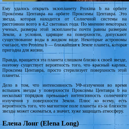
Ему удалось открыть экзопланету Proxima b на орбите
Проксимы Центавра на орбите Проксимы Центавра. Это
звезда, которая находится от Солнечной системы на
расстоянии всего в 4,2 световых года. По мнению некоторых
ученых, размеры этой экзопланеты почти равны размерам
Земли, а условия, царящие на поверхности, допускают
существование воды в жидком виде. Некоторые астрономы
считают, что Proxima b — ближайшая к Земле планета, которая
пригодна для жизни.
Правда, вращается эта планета слишком близко к своей звезде,
поэтому существует вероятность того, что красный карлик,
Проксима Центавра, просто стерилизует поверхность этой
планеты.
Дело в том, что интенсивность УФ-излучения во время
вспышек звезды у поверхности Проксимы Центавра b на
несколько порядков превышает интенсивность солнечного
излучения у поверхности Земли. Плюс ко всему, есть
вероятность того, что магнитное поле планеты из-за близости
звезды может сжиматься, а значит, хуже защищать атмосферу.
Елена Лонг (Elena Long)