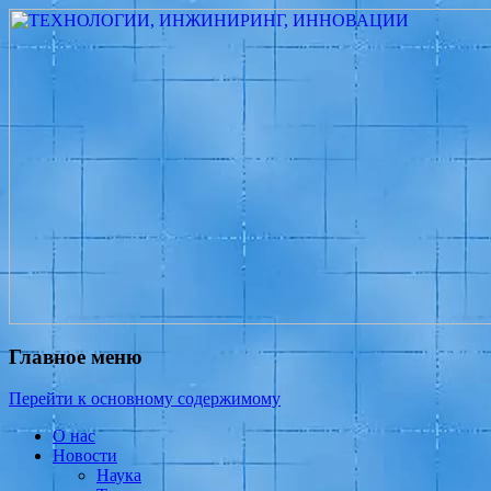
Измеритель диаметра, измеритель
ТЕХНОЛОГИИ,
эксцентриситета, измеритель толщины,
ИНЖИНИРИНГ,
машинное зрение, высоковольтный
ИННОВАЦИИ
испытатель ЗАСИ, проектирование,
изыскания, моделирование, технико-
экономическое обоснование,
исследования, разработка электроники
Главное меню
Перейти к основному содержимому
О нас
Новости
Наука