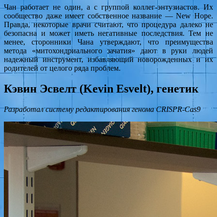
Чан работает не один, а с группой коллег-энтузиастов. Их
сообщество даже имеет собственное название — New Hope.
Правда, некоторые врачи считают, что процедура далеко не
безопасна и может иметь негативные последствия. Тем не
менее, сторонники Чана утверждают, что преимущества
метода «митохондриального зачатия» дают в руки людей
надежный инструмент, избавляющий новорожденных и их
родителей от целого ряда проблем.
Кэвин Эсвелт (Kevin Esvelt), генетик
Разработал систему редактирования генома CRISPR-Cas9