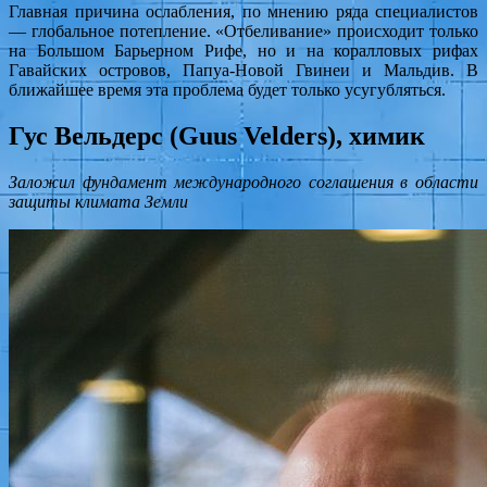
Главная причина ослабления, по мнению ряда специалистов
— глобальное потепление. «Отбеливание» происходит только
на Большом Барьерном Рифе, но и на коралловых рифах
Гавайских островов, Папуа-Новой Гвинеи и Мальдив. В
ближайшее время эта проблема будет только усугубляться.
Гус Вельдерс (Guus Velders), химик
Заложил фундамент международного соглашения в области
защиты климата Земли