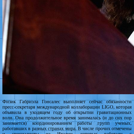
Физик Габриэла Гонсалес выполняет сейчас обязанности
пресс-секретаря международной коллаборации LIGO, которая
объявила в уходящем году об открытии гравитационных
волн. Она продолжительное время занималась (и до сих пор
занимается) координированием работы групп ученых,
работавших в разных странах мира. В числе прочих отмечены
и специалисты из Италии, которые работали с