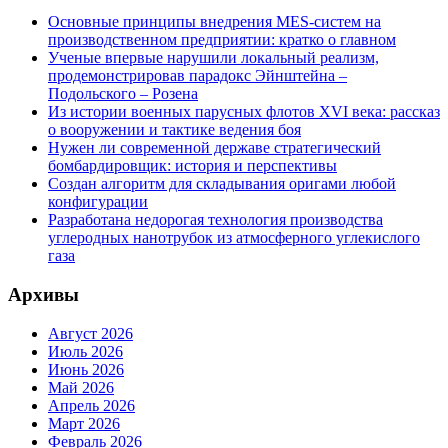
Основные принципы внедрения MES-систем на
производственном предприятии: кратко о главном
Ученые впервые нарушили локальный реализм,
продемонстрировав парадокс Эйнштейна –
Подольского – Розена
Из истории военных парусных флотов XVI века: рассказ
о вооружении и тактике ведения боя
Нужен ли современной державе стратегический
бомбардировщик: история и перспективы
Создан алгоритм для складывания оригами любой
конфигурации
Разработана недорогая технология производства
углеродных нанотрубок из атмосферного углекислого
газа
Архивы
Август 2026
Июль 2026
Июнь 2026
Май 2026
Апрель 2026
Март 2026
Февраль 2026