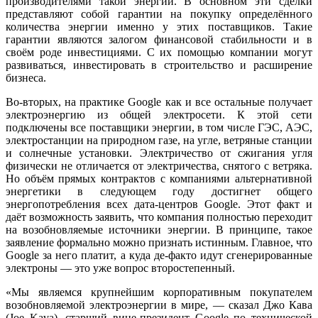
производителями такой энергии. В основном эти сделки
представляют собой гарантии на покупку определённого
количества энергии именно у этих поставщиков. Такие
гарантии являются залогом финансовой стабильности и в
своём роде инвестициями. С их помощью компании могут
развиваться, инвестировать в строительство и расширение
бизнеса.
Во-вторых, на практике Google как и все остальные получает
электроэнергию из общей электросети. К этой сети
подключены все поставщики энергии, в том числе ГЭС, АЭС,
электростанции на природном газе, на угле, ветряные станции
и солнечные установки. Электричество от сжигания угля
физически не отличается от электричества, снятого с ветряка.
Но объём прямых контрактов с компаниями альтернативной
энергетики в следующем году достигнет общего
энергопотребления всех дата-центров Google. Этот факт и
даёт возможность заявить, что компания полностью переходит
на возобновляемые источники энергии. В принципе, такое
заявление формально можно признать истинным. Главное, что
Google за него платит, а куда де-факто идут сгенерированные
электроны — это уже вопрос второстепенный.
«Мы являемся крупнейшим корпоративным покупателем
возобновляемой электроэнергии в мире, — сказал Джо Кава
(Joe Kava), старший вице-президент Google по технической