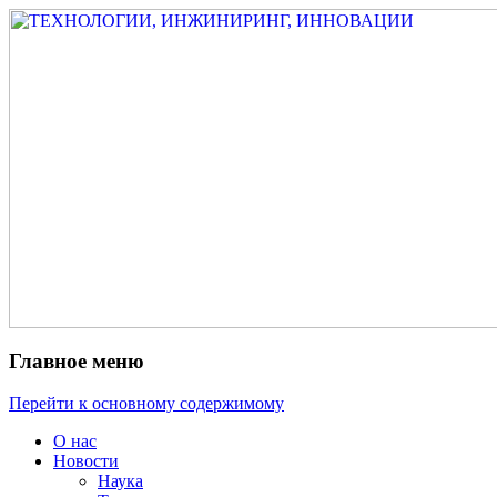
Измеритель диаметра, измеритель
ТЕХНОЛОГИИ,
эксцентриситета, измеритель толщины,
ИНЖИНИРИНГ,
машинное зрение, высоковольтный
ИННОВАЦИИ
испытатель ЗАСИ, проектирование,
изыскания, моделирование, технико-
экономическое обоснование,
исследования, разработка электроники
Главное меню
Перейти к основному содержимому
О нас
Новости
Наука