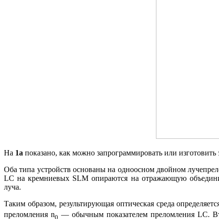
На
1a
показано, как можно запрограммировать или изготовить
Оба типа устройств основаны на одноосном двойном лучепрел
LC на кремниевых SLM опираются на отражающую объедините
луча.
Таким образом, результирующая оптическая среда определяет
преломления n
— обычным показателем преломления LC. Вто
0