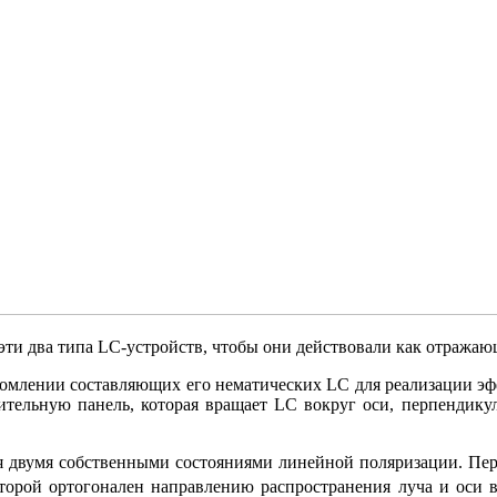
 эти два типа LC-устройств, чтобы они действовали как отраж
омлении составляющих его нематических LC для реализации эфф
льную панель, которая вращает LC вокруг оси, перпендикул
ся двумя собственными состояниями линейной поляризации. Пер
рой ортогонален направлению распространения луча и оси в