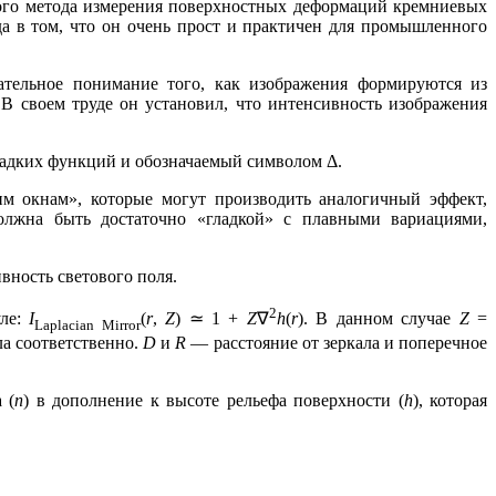
зного метода измерения поверхностных деформаций кремниевых
да в том, что он очень прост и практичен для промышленного
ательное понимание того, как изображения формируются из
. В своем труде он установил, что интенсивность изображения
адких функций и обозначаемый символом Δ.
м окнам», которые могут производить аналогичный эффект,
должна быть достаточно «гладкой» с плавными вариациями,
вность светового поля.
2
уле:
I
(
r
,
Z
) ≃ 1 +
Z
∇
h
(
r
). В данном случае
Z
=
Laplacian Mirror
а соответственно.
D
и
R
— расстояние от зеркала и поперечное
 (
n
) в дополнение к высоте рельефа поверхности (
h
), которая