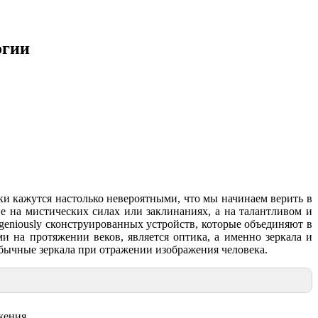
огии
ки кажутся настолько невероятными, что мы начинаем верить в
не на мистических силах или заклинаниях, а на талантливом и
eniously сконструированных устройств, которые объединяют в
на протяжении веков, является оптика, а именно зеркала и
обычные зеркала при отражении изображения человека.
жения.