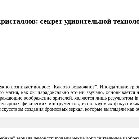
кристаллов: секрет удивительной технол
жно возникает вопрос: “Как это возможно?”. Иногда такие трю
то магия, как бы парадоксально это ни звучало, основывается 
жающие воображение зрителей, являются лишь результатом ing
улярных физических инструментов, используемых фокусниками 
искусством создания бронзовых зеркал, которые выглядели как 
шебные” зеркала демонстрировали некие дополнительные изобра