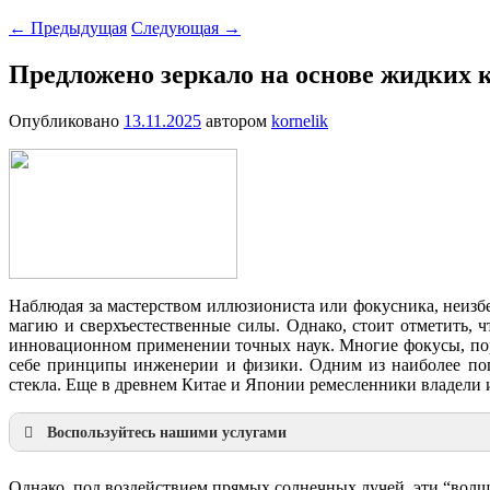
←
Предыдущая
Следующая
→
Предложено зеркало на основе жидких 
Опубликовано
13.11.2025
автором
kornelik
Наблюдая за мастерством иллюзиониста или фокусника, неизбе
магию и сверхъестественные силы. Однако, стоит отметить, ч
инновационном применении точных наук. Многие фокусы, пора
себе принципы инженерии и физики. Одним из наиболее поп
стекла. Еще в древнем Китае и Японии ремесленники владели 
Воспользуйтесь нашими услугами
Наша продукция
Презентации по направлениям
Однако, под воздействием прямых солнечных лучей, эти “вол