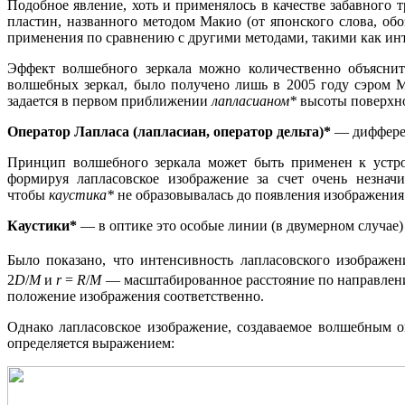
Подобное явление, хоть и применялось в качестве забавного
пластин, названного методом Макио (от японского слова, об
применения по сравнению с другими методами, такими как ин
Эффект волшебного зеркала можно количественно объяснит
волшебных зеркал, было получено лишь в 2005 году сэром 
задается в первом приближении
лапласианом*
высоты поверхно
Оператор Лапласа (лапласиан, оператор дельта)*
— дифферен
Принцип волшебного зеркала может быть применен к устро
формируя лапласовское изображение за счет очень незнач
чтобы
каустика*
не образовывалась до появления изображения
Каустики*
— в оптике это особые линии (в двумерном случае) 
Было показано, что интенсивность лапласовского изображе
2
D
/
M
и
r
=
R
/
M
— масштабированное расстояние по направлени
положение изображения соответственно.
Однако лапласовское изображение, создаваемое волшебным ок
определяется выражением: