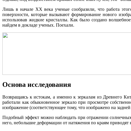
Инжиниринг
Консалтинг
Лишь в начале XX века ученые сообразили, что работа этог
Металлообработка
поверхности, которые вызывают формирование нового изобр
Моделирование
использовав жидкие кристаллы. Как было создано волшебное
Разработки
найдем в докладе ученых. Поехали.
Основа исследования
Возвращаясь к истокам, а именно к зеркалам из Древнего Кит
работали как обыкновенное зеркало при просмотре собственно
изображение (соответствующее тому, что изображено на задней 
Подобный эффект можно наблюдать при отражении солнечных л
него, небольшие деформации от натяжения по краям приводят 