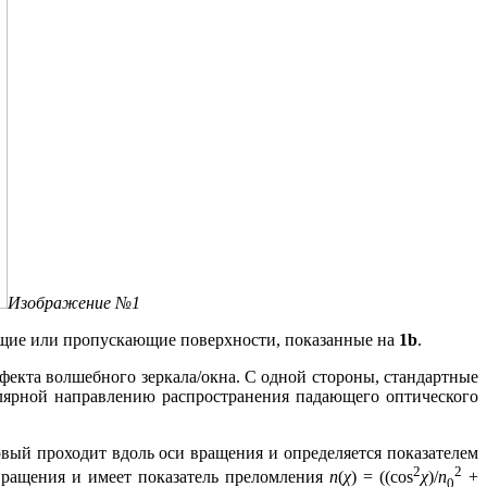
Изображение №1
ающие или пропускающие поверхности, показанные на
1b
.
екта волшебного зеркала/окна. С одной стороны, стандартные
ярной направлению распространения падающего оптического
вый проходит вдоль оси вращения и определяется показателем
2
2
ращения и имеет показатель преломления
n
(
χ
) = ((cos
χ
)/
n
+
0