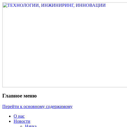
Измеритель диаметра, измеритель экс
ТЕХНОЛОГИИ, ИНЖИНИРИ
испытатель ЗАСИ, проектирование, изы
разработка электроники
Главное меню
Перейти к основному содержимому
О нас
Новости
Наука