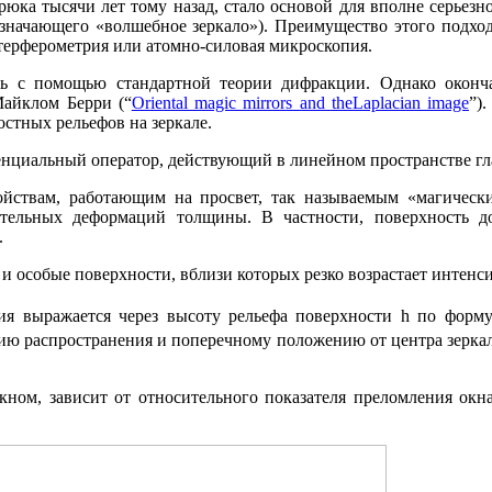
 трюка тысячи лет тому назад, стало основой для вполне серье
означающего «волшебное зеркало»). Преимущество этого подхо
терферометрия или атомно-силовая микроскопия.
ь с помощью стандартной теории дифракции. Однако оконч
Майклом Берри (“
Oriental magic mirrors and theLaplacian image
”)
стных рельефов на зеркале.
циальный оператор, действующий в линейном пространстве гл
йствам, работающим на просвет, так называемым «магически
ительных деформаций толщины. В частности, поверхность 
.
и особые поверхности, вблизи которых резко возрастает интенси
ния выражается через высоту рельефа поверхности h по форм
ю распространения и поперечному положению от центра зеркал
ном, зависит от относительного показателя преломления окна