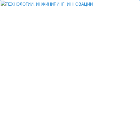
Измеритель диаметра, измеритель эксцентриситета, измеритель
толщины, машинное зрение, высоковольтный испытатель ЗАСИ,
проектирование, изыскания, моделирование, технико-экономическое
обоснование, исследования, разработка электроники
ТЕХНОЛОГИИ, ИНЖИНИРИНГ,
ИННОВАЦИИ