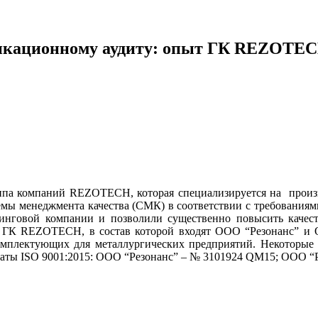
фикационному аудиту: опыт ГК REZOTE
ппа компаний REZOTECH, которая специализируется на произв
емы менеджмента качества (СМК) в соответствии с требованиям
лтинговой компании и позволили существенно повысить каче
ГК REZOTECH, в состав которой входят ООО “Резонанс” и ОО
комплектующих для металлургических предприятий. Некоторые
ты ISO 9001:2015: ООО “Резонанс” – № 3101924 QM15; ООО “Р