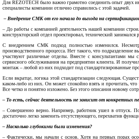
Для REZOTECH было важно грамотно соединить опыт двух инду
специалисты компании отлично справились с этой задачей.
– Внедрение СМК от его начала до выхода на сертификацион
– До работы с компанией деятельность нашей компании стро
конструкторский отдел проектировал, технический занимался р
С внедрением СМК подход полностью изменился. Несмотря
производственного процесса. Нет такого, что подразделение в
участвуют различные отделы. Вместе с консультантами мы с
сервисного обслуживания на предприятии клиента. И получилос
монтаж – любой из них подходит под стандартизированные пр
Если вкратце, логика этой стандартизации следующая. Сущест
каком-либо из них. Он может спокойно взять и прочитать, что
Все четко и понятно изложено. Без этого описания новому сотру
– То есть, сейчас деятельность не зависит от конкретных п
– Совершенно верно. Например, работник ушел в отпуск. По
достаточно легко заменить отсутствующего, перехватив функци
– Насколько глубокими были изменения?
– Фактически, мы начали с основ. Хотя на первых порах о