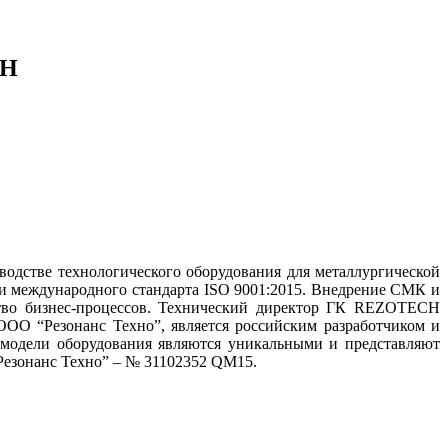
CH
одстве технологического оборудования для металлургической
и международного стандарта ISO 9001:2015. Внедрение СМК и
ство бизнес-процессов. Технический директор ГК REZOTECH
О “Резонанс Техно”, является российским разработчиком и
 модели оборудования являются уникальными и представляют
езонанс Техно” – № 31102352 QM15.