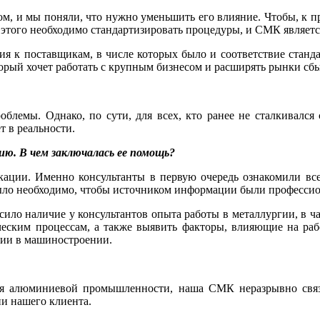
ом, и мы поняли, что нужно уменьшить его влияние. Чтобы, к пр
я этого необходимо стандартизировать процедуры, и СМК являет
ия к поставщикам, в числе которых было и соответствие станд
рый хочет работать с крупным бизнесом и расширять рынки сбыт
лемы. Однако, по сути, для всех, кто ранее не сталкивался с
т в реальности.
ю. В чем заключалась ее помощь?
кации. Именно консультанты в первую очередь ознакомили всех
Было необходимо, чтобы источником информации были профессио
сило наличие у консультантов опыта работы в металлургии, в ч
еским процессам, а также выявить факторы, влияющие на раб
нии в машиностроении.
для алюминиевой промышленности, наша СМК неразрывно связа
ии нашего клиента.