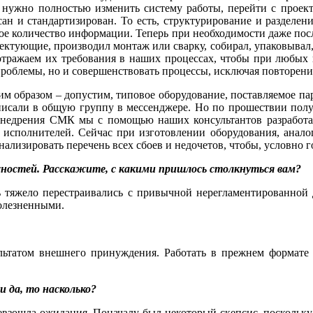
а нужно полностью изменить систему работы, перейти с проек
ан и стандартизирован. То есть, структурирование и разделе
ое количество информации. Теперь при необходимости даже пос
лектующие, производил монтаж или сварку, собирал, упаковывал,
 отражаем их требования в наших процессах, чтобы при любых
проблемы, но и совершенствовать процессы, исключая повторени
жим образом – допустим, типовое оборудование, поставляемое п
 писали в общую группу в мессенджере. Но по прошествии полуг
едрения СМК мы с помощью наших консультантов разработали 
о исполнителей. Сейчас при изготовлении оборудования, анало
изировать перечень всех сбоев и недочетов, чтобы, условно гов
жностей. Расскажите, с какими пришлось столкнуться вам?
нь тяжело перестраивались c привычной нерегламентированной
болезненными.
татом внешнего принуждения. Работать в прежнем формате 
и да, то насколько?
ревзошла ожидания. Поначалу был некоторый скепсис, поскольку