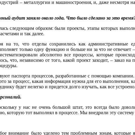
стрий – металлургии и машиностроения, и, даже несмотря на то
ный аудит заняло около года. Что было сделано за это время
илась следующим образом: были проекты, этапы которых выполн
асчетами и так далее.
 на то, что отделы сохранились как административные еди
ыполняет только одну функцию и больше ни за что не отвечает –
истематизировали абсолютно все процессы, которые происход
ь, что, независимо от того, какой проект заходит, – заказ на
оцедуры.
вуют паспорта процессов, разработанные с помощью компании. 
 это за процесс, какая информация нужна для его выполнения, к
днику будет нелегко и придется долго изучать, как все устроено
ерсоналий.
скольку у нас не очень большой штат, это всегда было дово
ю, которую тот выполнял в процессе. Мы внедрили эту систему в 
собое внимание было уделено тем проблемным зонам, которые 