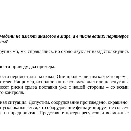
одели не имеют аналогов в мире, а в числе ваших партнеров
рты?
рупными, мы справлялись, но около двух лет назад столкнулись
ности приведу два примера.
сто переместили на склад. Они пролежали там какое-то время,
одителя. Например, использован не тот материал или перепутаны
несет риски срыва поставки уже с нашей стороны – со всеми
о контроля.
ная ситуация. Допустим, оборудование произведено, окрашено,
запуска оказывается, что оборудование функционирует не совсем
ать на предприятие. Представьте потери ресурсов и возможные