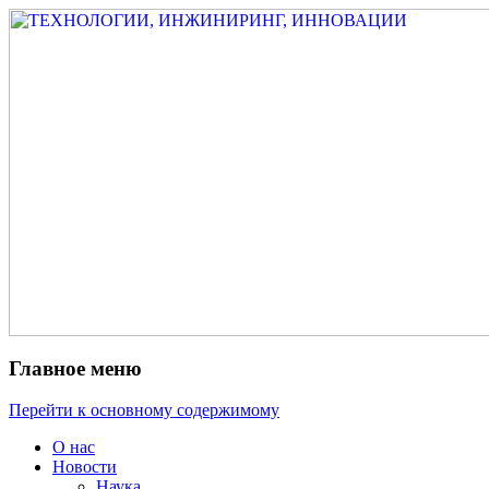
Измеритель диаметра, измеритель экс
ТЕХНОЛОГИИ, ИНЖИНИРИ
испытатель ЗАСИ, проектирование, изы
разработка электроники
Главное меню
Перейти к основному содержимому
О нас
Новости
Наука