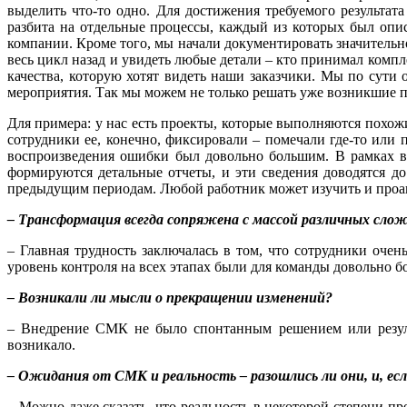
выделить что-то одно. Для достижения требуемого результат
разбита на отдельные процессы, каждый из которых был опис
компании. Кроме того, мы начали документировать значительн
весь цикл назад и увидеть любые детали – кто принимал комп
качества, которую хотят видеть наши заказчики. Мы по сути
мероприятия. Так мы можем не только решать уже возникшие 
Для примера: у нас есть проекты, которые выполняются похо
сотрудники ее, конечно, фиксировали – помечали где-то или
воспроизведения ошибки был довольно большим. В рамках вн
формируются детальные отчеты, и эти сведения доводятся д
предыдущим периодам. Любой работник может изучить и проанал
– Трансформация всегда сопряжена с массой различных сло
– Главная трудность заключалась в том, что сотрудники оче
уровень контроля на всех этапах были для команды довольно 
– Возникали ли мысли о прекращении изменений?
– Внедрение СМК не было спонтанным решением или резуль
возникало.
– Ожидания от СМК и реальность – разошлись ли они, и, есл
– Можно даже сказать, что реальность в некоторой степени п