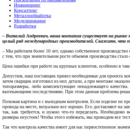
Инжиниринг
Консалтинг
Металлообработка
Моделирование
Разработки
– Виталий Андреевич, ваша компания существует на рынке м
целый ряд международных производителей. Скажите, что п
– Мы работаем более 10 лет, однако собственное производство
с тем, что при значительном росте объемов производства стал
Цена ошибки при работе на крупных клиентов, особенно в такой
Допустим, наш поставщик привез необходимые для проекта ком
затем сварщик изготовил из них детали, а при монтаже оказало
типоразмеры, либо комплектующие ненадлежащего качества. 
вытекающими последствиями. При этом данная проблема решает
Похожая картина и с выходным контролем. Если изделие не пр
провода на месте, визуально все хорошо. Его доставляют на за
так, как требуется, и нужно что-то переделать. Необходимо 
размеры неустоек! Чтобы этого избежать, мы проводим все тес
Так что контроль качества имеет для нас первостепенное значен