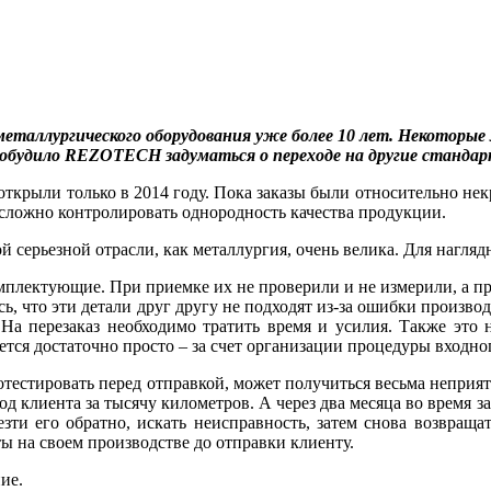
еталлургического оборудования уже более 10 лет. Некоторые м
обудило REZOTECH задуматься о переходе на другие станда
 открыли только в 2014 году. Пока заказы были относительно нек
о сложно контролировать однородность качества продукции.
 серьезной отрасли, как металлургия, очень велика. Для нагляд
плектующие. При приемке их не проверили и не измерили, а про
сь, что эти детали друг другу не подходят из-за ошибки произв
На перезаказ необходимо тратить время и усилия. Также это 
ся достаточно просто – за счет организации процедуры входног
отестировать перед отправкой, может получиться весьма неприят
вод клиента за тысячу километров. А через два месяца во время 
везти его обратно, искать неисправность, затем снова возвращ
ты на своем производстве до отправки клиенту.
ие.