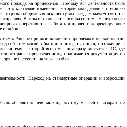
тного подхода на процессный. Поэтому вся деятельность была
ние – это ключевые изменения, которые мы сделали с помощью
ле отгрузки оборудования клиенту мы всегда можем «отмотать»
 отправлял. В этом и заключается основа системы менеджмента
 вопросах оперативно разработать и провести корректирующие
е ошибок.
артиями. Раньше при возникновении проблемы в первой партии
ода об этом могли забыть или потерять записи, поэтому риск
систему, в которой все замечания сразу вносятся в 1С, где
гичного ранее произведенному, поднимается документация по
оря, не наступать на те же грабли.
 деятельности. Переход на стандартные операции и возросший
было абсолютно невозможно, поэтому мыслей о возврате не
 в эту тему было погружено довольно мало сотрудников, но по