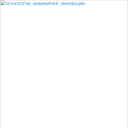
Измеритель диаметра, измеритель эксцентриситета, измеритель
толщины, машинное зрение, высоковольтный испытатель ЗАСИ,
проектирование, изыскания, моделирование, технико-экономическое
обоснование, исследования, разработка электроники
ТЕХНОЛОГИИ, ИНЖИНИРИНГ,
ИННОВАЦИИ