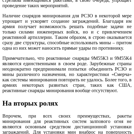
стрельбы имеющимися ракетами, в свою очередь, упрощает
проведение таких мероприятий.
Наличие снарядов минирования для РСЗО в некоторой мере
упрощает и ускоряет создание заграждений. Благодаря им
армия получает возможность решать подобные задачи не
только силами инженерных войск, но и с привлечением
реактивной артиллерии. Таким образом, в строю оказывается
сразу две структуры, способные использовать мины – притом
одна из них может наносить прямые удары по противнику.
Примечательно, что реактивные снаряды 9М55К3 и 9М55К4
являются единственными в своем роде. Зарубежные страны
неоднократно предпринимали попытки объединить РСЗО и
мины различного назначения, но характеристики «Смерча»
как системы минирования повторить не удалось. Более того, в
армиях некоторых развитых стран, таких как США,
реактивные снаряды минирования вообще отсутствуют.
На вторых ролях
Впрочем, при всех своих преимуществах, ракеты
минирования для реактивных систем залпового огня не
являются основным средством дистанционной установки
заграждений. Для установки мин внаброс на поверхность