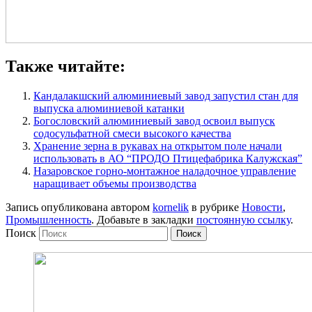
Также читайте:
Кандалакшский алюминиевый завод запустил стан для
выпуска алюминиевой катанки
Богословский алюминиевый завод освоил выпуск
содосульфатной смеси высокого качества
Хранение зерна в рукавах на открытом поле начали
использовать в АО “ПРОДО Птицефабрика Калужская”
Назаровское горно-монтажное наладочное управление
наращивает объемы производства
Запись опубликована автором
kornelik
в рубрике
Новости
,
Промышленность
. Добавьте в закладки
постоянную ссылку
.
Поиск