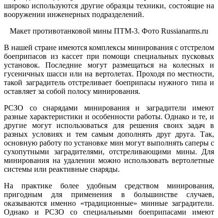
широко используются другие образцы техники, состоящие на
вооружении инженерных подразделений.
Макет противотанковой мины ПТМ-3. Фото Russianarms.ru
В нашей стране имеются комплексы минирования с отстрелом
боеприпасов из кассет при помощи специальных пусковых
установок. Последние могут размещаться на колесных и
гусеничных шасси или на вертолетах. Проходя по местности,
такой заградитель отстреливает боеприпасы нужного типа и
оставляет за собой полосу минирования.
РСЗО со снарядами минирования и заградители имеют
разные характеристики и особенности работы. Однако и те, и
другие могут использоваться для решения своих задач в
разных условиях и тем самым дополнять друг друга. Так,
основную работу по установке мин могут выполнять саперы с
сухопутными заградителями, отстреливающими мины. Для
минирования на удалении можно использовать вертолетные
системы или реактивные снаряды.
На практике более удобным средством минирования,
пригодным для применения в большинстве случаев,
оказываются именно «традиционные» минные заградители.
Однако и РСЗО со специальными боеприпасами имеют