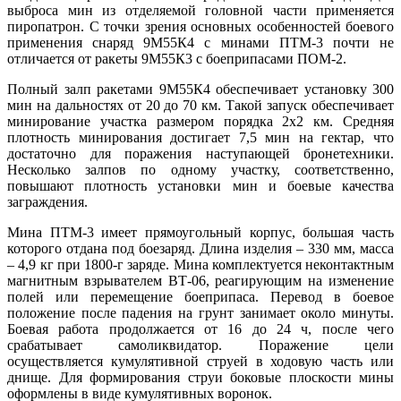
выброса мин из отделяемой головной части применяется
пиропатрон. С точки зрения основных особенностей боевого
применения снаряд 9М55К4 с минами ПТМ-3 почти не
отличается от ракеты 9М55К3 с боеприпасами ПОМ-2.
Полный залп ракетами 9М55К4 обеспечивает установку 300
мин на дальностях от 20 до 70 км. Такой запуск обеспечивает
минирование участка размером порядка 2х2 км. Средняя
плотность минирования достигает 7,5 мин на гектар, что
достаточно для поражения наступающей бронетехники.
Несколько залпов по одному участку, соответственно,
повышают плотность установки мин и боевые качества
заграждения.
Мина ПТМ-3 имеет прямоугольный корпус, большая часть
которого отдана под боезаряд. Длина изделия – 330 мм, масса
– 4,9 кг при 1800-г заряде. Мина комплектуется неконтактным
магнитным взрывателем ВТ-06, реагирующим на изменение
полей или перемещение боеприпаса. Перевод в боевое
положение после падения на грунт занимает около минуты.
Боевая работа продолжается от 16 до 24 ч, после чего
срабатывает самоликвидатор. Поражение цели
осуществляется кумулятивной струей в ходовую часть или
днище. Для формирования струи боковые плоскости мины
оформлены в виде кумулятивных воронок.