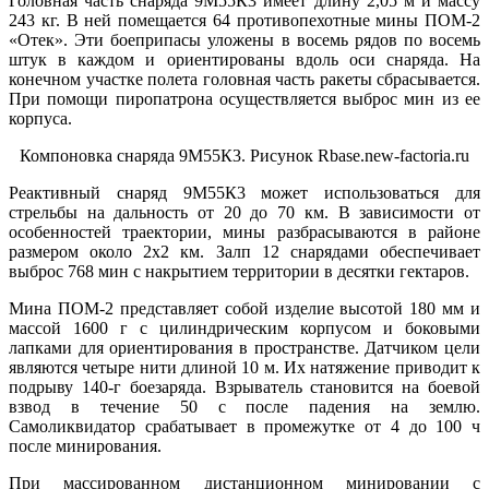
Головная часть снаряда 9М55К3 имеет длину 2,05 м и массу
243 кг. В ней помещается 64 противопехотные мины ПОМ-2
«Отек». Эти боеприпасы уложены в восемь рядов по восемь
штук в каждом и ориентированы вдоль оси снаряда. На
конечном участке полета головная часть ракеты сбрасывается.
При помощи пиропатрона осуществляется выброс мин из ее
корпуса.
Компоновка снаряда 9М55К3. Рисунок Rbase.new-factoria.ru
Реактивный снаряд 9М55К3 может использоваться для
стрельбы на дальность от 20 до 70 км. В зависимости от
особенностей траектории, мины разбрасываются в районе
размером около 2х2 км. Залп 12 снарядами обеспечивает
выброс 768 мин с накрытием территории в десятки гектаров.
Мина ПОМ-2 представляет собой изделие высотой 180 мм и
массой 1600 г с цилиндрическим корпусом и боковыми
лапками для ориентирования в пространстве. Датчиком цели
являются четыре нити длиной 10 м. Их натяжение приводит к
подрыву 140-г боезаряда. Взрыватель становится на боевой
взвод в течение 50 с после падения на землю.
Самоликвидатор срабатывает в промежутке от 4 до 100 ч
после минирования.
При массированном дистанционном минировании с