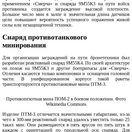
применением «Смерча» и снаряда 9М55К3 на пути войск
противника создается заграждение высокой плотности.
Большое число мин в залпе и значительная длина датчиков
цели повышают вероятность успешного поражения живой
силы или незащищенной техники.
Снаряд противотанкового
минирования
Для организации заграждений на пути бронетехники был
разработан реактивный снаряд 9М55К4. По своей архитектуре
он похож на 9М55К3 и другие боеприпасы для «Смерча».
Отличия касаются только компоновки и оснащения головной
части. В унифицированном корпусе такой ракеты
транспортируются противотанковые мины ПТМ-3.
Противопехотная мина ПОМ-2 в боевом положении. Фото
Wikimedia Commons
Изделие ПТМ-3 отличается значительными габаритами, из-за
чего в 300-мм реактивный снаряд удалось уместить только 25
таких мин. Они размещаются в пять ярусов по пять штук в
каждом с ориентацией по продольной оси снаряда. Для