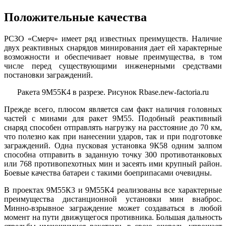
Положительные качества
РСЗО «Смерч» имеет ряд известных преимуществ. Наличие
двух реактивных снарядов минирования дает ей характерные
возможности и обеспечивает новые преимущества, в том
числе перед существующими инженерными средствами
постановки заграждений.
Ракета 9М55К4 в разрезе. Рисунок Rbase.new-factoria.ru
Прежде всего, плюсом является сам факт наличия головных
частей с минами для ракет 9М55. Подобный реактивный
снаряд способен отправлять нагрузку на расстояние до 70 км,
что полезно как при нанесении ударов, так и при подготовке
заграждений. Одна пусковая установка 9К58 одним залпом
способна отправить в заданную точку 300 противотанковых
или 768 противопехотных мин и засеять ими крупный район.
Боевые качества батареи с такими боеприпасами очевидны.
В проектах 9М55К3 и 9М55К4 реализованы все характерные
преимущества дистанционной установки мин внаброс.
Минно-взрывное заграждение может создаваться в любой
момент на пути движущегося противника. Большая дальность