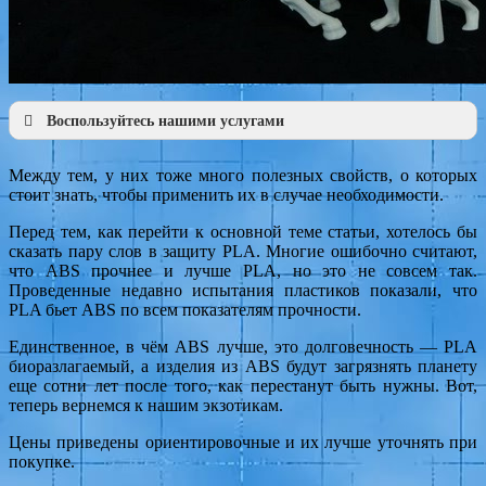
Воспользуйтесь нашими услугами
Наша продукция
Презентации по направлениям
Между тем, у них тоже много полезных свойств, о которых
Инжиниринг
стоит знать, чтобы применить их в случае необходимости.
Консалтинг
Металлообработка
Перед тем, как перейти к основной теме статьи, хотелось бы
Моделирование
сказать пару слов в защиту PLA. Многие ошибочно считают,
Разработки
что ABS прочнее и лучше PLA, но это не совсем так.
Проведенные недавно испытания пластиков показали, что
PLA бьет ABS по всем показателям прочности.
Единственное, в чём ABS лучше, это долговечность — PLA
биоразлагаемый, а изделия из ABS будут загрязнять планету
еще сотни лет после того, как перестанут быть нужны. Вот,
теперь вернемся к нашим экзотикам.
Цены приведены ориентировочные и их лучше уточнять при
покупке.