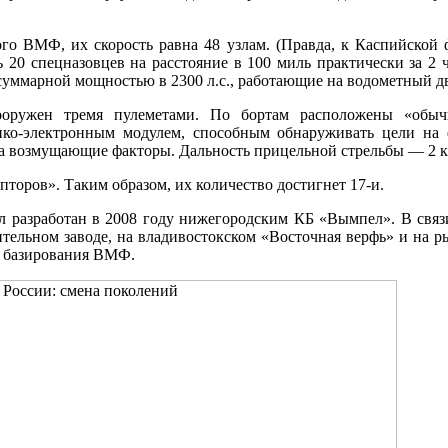
ого ВМФ, их скорость равна 48 узлам. (Правда, к Каспийской 
ь 20 спецназовцев на расстояние в 100 миль практически за 2 
 суммарной мощностью в 2300 л.с., работающие на водометный д
оружен тремя пулеметами. По бортам расположены «обычн
ко-электронным модулем, способным обнаруживать цели на 
а возмущающие факторы. Дальность прицельной стрельбы — 2 к
торов». Таким образом, их количество достигнет 17-и.
 разработан в 2008 году нижегородским КБ «Вымпел». В связи
оительном заводе, на владивостокском «Восточная верфь» и на
в базирования ВМФ.