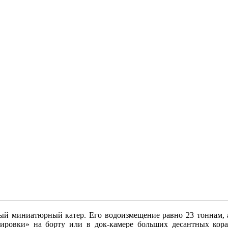
мый миниатюрный катер. Его водоизмещение равно 23 тоннам, 
дировки» на борту или в док-камере больших десантных кора