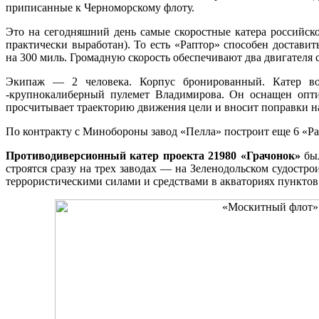
приписанные к Черноморскому флоту.
Это на сегодняшний день самые скоростные катера российск
практически выработан). То есть «Раптор» способен доставит
на 300 миль. Громадную скорость обеспечивают два двигателя
Экипаж — 2 человека. Корпус бронированный. Катер во
-крупнокалиберный пулемет Владимирова. Он оснащен опти
просчитывает траекторию движения цели и вносит поправки н
По контракту с Минобороны завод «Пелла» построит еще 6 «Рап
Противодиверсионный катер проекта 21980 «Грачонок»
был
строятся сразу на трех заводах — на Зеленодольском судостр
террористическими силами и средствами в акваториях пункто