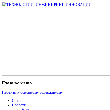
Измеритель диаметра, измеритель экс
ТЕХНОЛОГИИ, ИНЖИНИРИ
испытатель ЗАСИ, проектирование, изы
разработка электроники
Главное меню
Перейти к основному содержимому
О нас
Новости
Наука