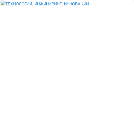
Измеритель диаметра, измеритель эксцентриситета, измеритель
толщины, машинное зрение, высоковольтный испытатель ЗАСИ,
проектирование, изыскания, моделирование, технико-экономическое
обоснование, исследования, разработка электроники
ТЕХНОЛОГИИ, ИНЖИНИРИНГ,
ИННОВАЦИИ