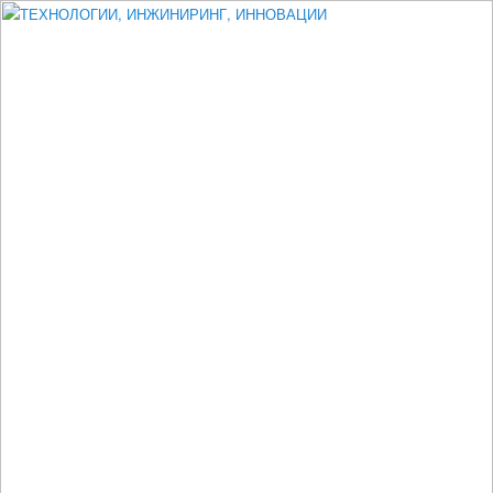
Измеритель диаметра, измеритель эксцентриситета, измеритель
толщины, машинное зрение, высоковольтный испытатель ЗАСИ,
проектирование, изыскания, моделирование, технико-экономическое
обоснование, исследования, разработка электроники
ТЕХНОЛОГИИ, ИНЖИНИРИНГ,
ИННОВАЦИИ