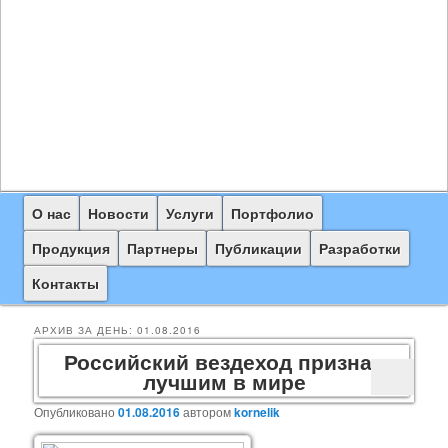
Главное
О нас
Перейти
Перейти
Новости
Услуги
Портфолио
меню
к
к
Продукция
Партнеры
Публикации
Разработки
основному
дополнительному
Контакты
содержимому
содержимому
АРХИВ ЗА ДЕНЬ:
01.08.2016
Российский вездеход признан
лучшим в мире
Опубликовано
01.08.2016
автором
kornelik