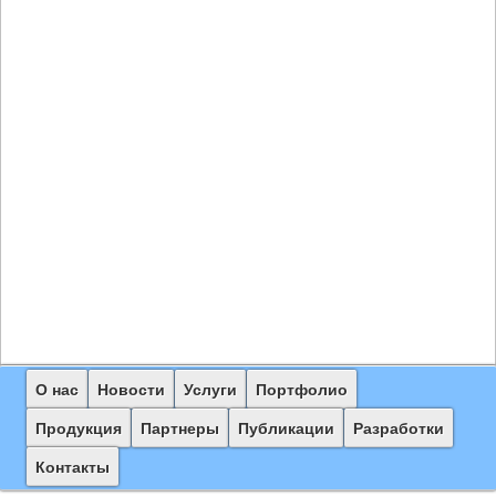
Главное
О нас
Перейти
Перейти
Новости
Услуги
Портфолио
меню
к
к
Продукция
Партнеры
Публикации
Разработки
основному
дополнительному
Контакты
содержимому
содержимому