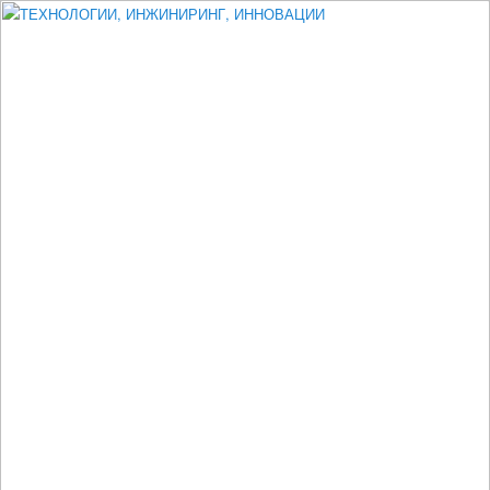
Измеритель диаметра, измеритель эксцентриситета, измеритель
толщины, машинное зрение, высоковольтный испытатель ЗАСИ,
проектирование, изыскания, моделирование, технико-экономическое
обоснование, исследования, разработка электроники
ТЕХНОЛОГИИ, ИНЖИНИРИНГ,
ИННОВАЦИИ