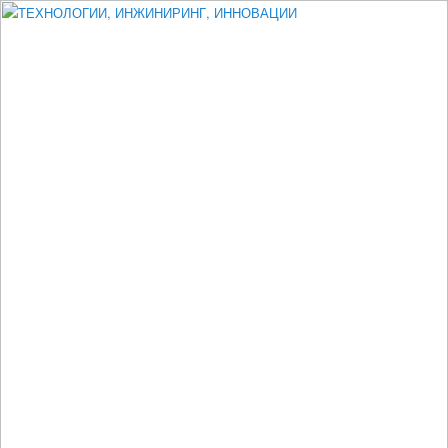
Измеритель диаметра, измеритель эксцентриситета, измеритель
толщины, машинное зрение, высоковольтный испытатель ЗАСИ,
проектирование, изыскания, моделирование, технико-экономическое
обоснование, исследования, разработка электроники
ТЕХНОЛОГИИ, ИНЖИНИРИНГ,
ИННОВАЦИИ