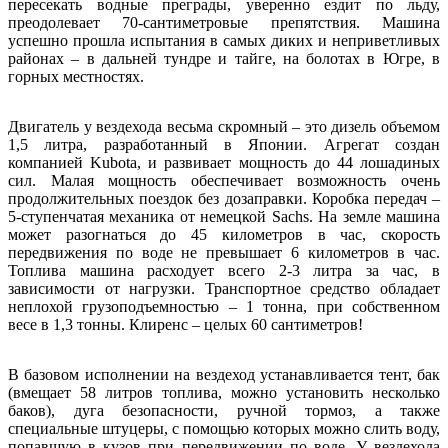
пересекать водные преграды, уверенно ездит по льду,
преодолевает 70-сантиметровые препятствия. Машина
успешно прошла испытания в самых диких и неприветливых
районах – в дальней тундре и тайге, на болотах в Югре, в
горных местностях.
Двигатель у вездехода весьма скромный – это дизель объемом
1,5 литра, разработанный в Японии. Агрегат создан
компанией Kubota, и развивает мощность до 44 лошадиных
сил. Малая мощность обеспечивает возможность очень
продолжительных поездок без дозаправки. Коробка передач –
5-ступенчатая механика от немецкой Sachs. На земле машина
может разогнаться до 45 километров в час, скорость
передвижения по воде не превышает 6 километров в час.
Топлива машина расходует всего 2-3 литра за час, в
зависимости от нагрузки. Транспортное средство обладает
неплохой грузоподъемностью – 1 тонна, при собственном
весе в 1,3 тонны. Клиренс – целых 60 сантиметров!
В базовом исполнении на вездеход устанавливается тент, бак
(вмещает 58 литров топлива, можно установить несколько
баков), дуга безопасности, ручной тормоз, а также
специальные штуцеры, с помощью которых можно слить воду,
попавшую в кузов при передвижении по воде. У вездехода