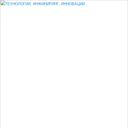
Измеритель диаметра, измеритель эксцентриситета, измеритель
толщины, машинное зрение, высоковольтный испытатель ЗАСИ,
проектирование, изыскания, моделирование, технико-экономическое
обоснование, исследования, разработка электроники
ТЕХНОЛОГИИ, ИНЖИНИРИНГ,
ИННОВАЦИИ