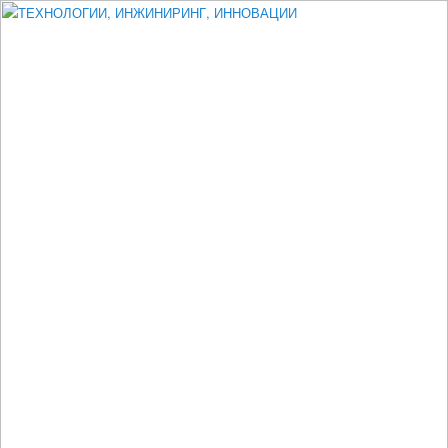
Измеритель диаметра, измеритель эксцентриситета, измеритель
толщины, машинное зрение, высоковольтный испытатель ЗАСИ,
проектирование, изыскания, моделирование, технико-экономическое
обоснование, исследования, разработка электроники
ТЕХНОЛОГИИ, ИНЖИНИРИНГ,
ИННОВАЦИИ