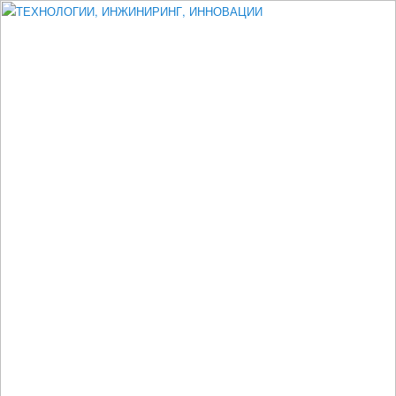
Измеритель диаметра, измеритель эксцентриситета, измеритель
толщины, машинное зрение, высоковольтный испытатель ЗАСИ,
проектирование, изыскания, моделирование, технико-экономическое
обоснование, исследования, разработка электроники
ТЕХНОЛОГИИ, ИНЖИНИРИНГ,
ИННОВАЦИИ