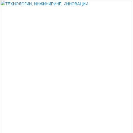
Измеритель диаметра, измеритель эксцентриситета, измеритель
толщины, машинное зрение, высоковольтный испытатель ЗАСИ,
проектирование, изыскания, моделирование, технико-экономическое
обоснование, исследования, разработка электроники
ТЕХНОЛОГИИ, ИНЖИНИРИНГ,
ИННОВАЦИИ