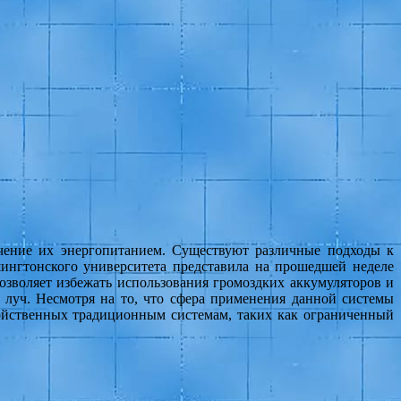
ечение их энергопитанием. Существуют различные подходы к
шингтонского университета представила на прошедшей неделе
озволяет избежать использования громоздких аккумуляторов и
 луч. Несмотря на то, что сфера применения данной системы
войственных традиционным системам, таких как ограниченный