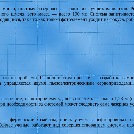
много, поэтому лазер здесь — один из лучших вариантов. Р
ного шмеля, зато масса — всего 190 мг. Система запитывает
дящийся, так что как только фотоэлемент уходит из фокуса, роб
это не проблема. Главное в этом проекте — разработка самого
а управляются двумя пьезоэлектрическими сервоприводами,
 расстояние, на которое ему удалось полететь — около 1,23 м (
 При необходимости за системой может следовать сама лазерная 
— фермерские хозяйства, поиск утечек в нефтепроводах, на
 Сейчас ученые работают над совершенствованием системы нав