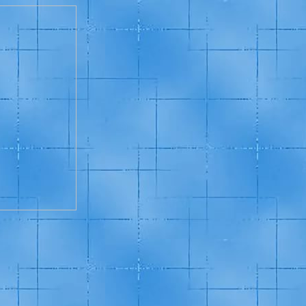
инное зрение, высоковольтный
ческое обоснование, исследования,