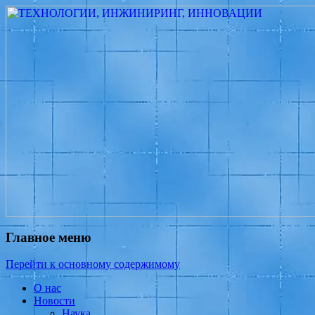
Измеритель диаметра, измеритель экс
ТЕХНОЛОГИИ, ИНЖИНИРИ
испытатель ЗАСИ, проектирование, изы
разработка электроники
Главное меню
Перейти к основному содержимому
О нас
Новости
Наука