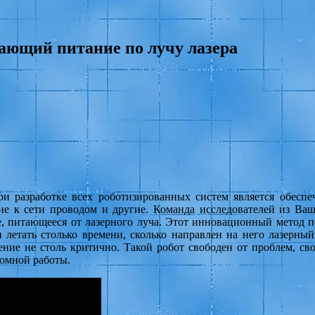
ающий питание по лучу лазера
и разработке всех роботизированных систем является обесп
ие к сети проводом и другие. Команда исследователей из Ва
, питающееся от лазерного луча. Этот инновационный метод п
 летать столько времени, сколько направлен на него лазерный
чение не столь критично. Такой робот свободен от проблем, с
номной работы.