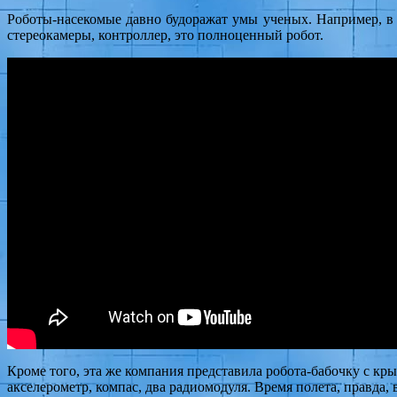
Роботы-насекомые давно будоражат умы ученых. Например, в 
стереокамеры, контроллер, это полноценный робот.
Кроме того, эта же компания представила робота-бабочку с к
акселерометр, компас, два радиомодуля. Время полета, правда, 