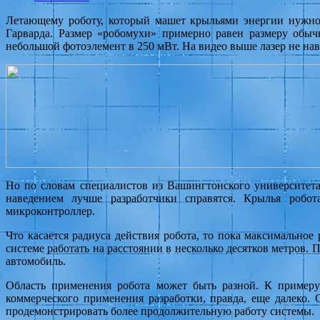
Летающему роботу, который машет крыльями энергии нужно 
Гарварда. Размер «робомухи» примерно равен размеру обыч
небольшой фотоэлемент в 250 мВт. На видео выше лазер не наво
Но по словам специалистов из Вашингтонского университета 
наведением лучше разработчики справятся. Крылья робот
микроконтроллер.
Что касается радиуса действия робота, то пока максимальное
системе работать на расстоянии в несколько десятков метров.
автомобиль.
Область применения робота может быть разной. К примеру 
коммерческого применения разработки, правда, еще далеко.
продемонстрировать более продолжительную работу системы.