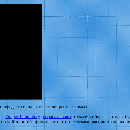
и передает сигналы от летающих насекомых.
о с
Draper Laboratory
разрабатывают
стрекозу-киборга, которая 
о той простой причине, что эти насекомые распространены по в