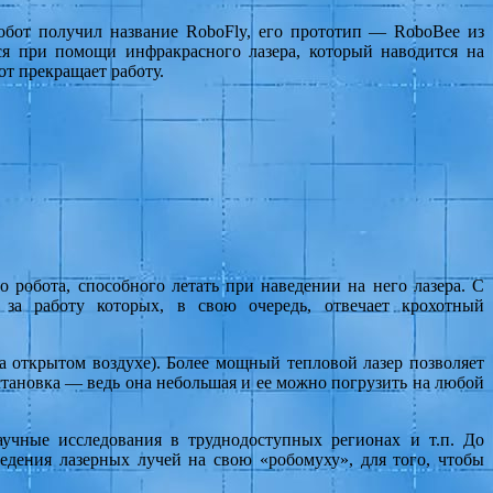
обот получил название RoboFly, его прототип — RoboBee из
ся при помощи инфракрасного лазера, который наводится на
от прекращает работу.
 робота, способного летать при наведении на него лазера. С
 за работу которых, в свою очередь, отвечает крохотный
на открытом воздухе). Более мощный тепловой лазер позволяет
установка — ведь она небольшая и ее можно погрузить на любой
учные исследования в труднодоступных регионах и т.п. До
едения лазерных лучей на свою «робомуху», для того, чтобы