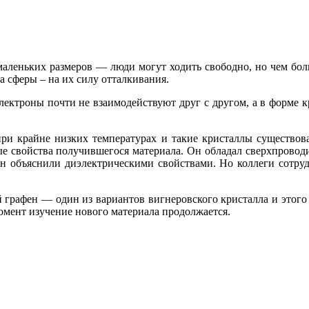
аленьких размеров — люди могут ходить свободно, но чем боль
 а сферы – на их силу отталкивания.
ектроны почти не взаимодействуют друг с другом, а в форме к
при крайне низких температурах и такие кристаллы существов
 свойства получившегося материала. Он обладал сверхпроводим
он объяснили диэлектрическими свойствами. Но коллеги сотру
 графен — один из вариантов вигнеровского кристалла и этого 
омент изучение нового материала продолжается.