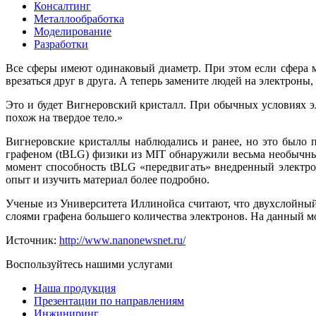
Консалтинг
Металлообработка
Моделирование
Разработки
Все сферы имеют одинаковый диаметр. При этом если сфера м
врезаться друг в друга. А теперь замените людей на электроны,
Это и будет Вигнеровский кристалл. При обычных условиях эл
похож на твердое тело.»
Вигнеровские кристаллы наблюдались и ранее, но это было 
графеном (tBLG) физики из MIT обнаружили весьма необычные
момент способность tBLG «передвигать» внедренный электр
опыт и изучить материал более подробно.
Ученые из Университета Иллинойса считают, что двухслойный
слоями графена большего количества электронов. На данный м
Источник:
http://www.nanonewsnet.ru/
Воспользуйтесь нашими услугами
Наша продукция
Презентации по направлениям
Инжиниринг