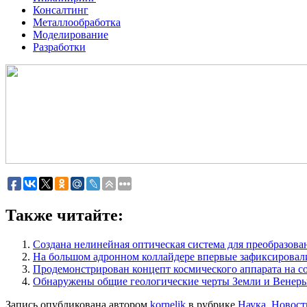
Консалтинг
Металлообработка
Моделирование
Разработки
Также читайте:
Создана нелинейная оптическая система для преобразова
На большом адронном коллайдере впервые зафиксировали
Продемонстрирован концепт космического аппарата на с
Обнаружены общие геологические черты Земли и Венеры
Запись опубликована автором
kornelik
в рубрике
Наука
,
Новост