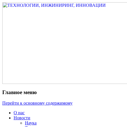
Измеритель диаметра, измеритель экс
ТЕХНОЛОГИИ, ИНЖИНИРИ
испытатель ЗАСИ, проектирование, изы
разработка электроники
Главное меню
Перейти к основному содержимому
О нас
Новости
Наука