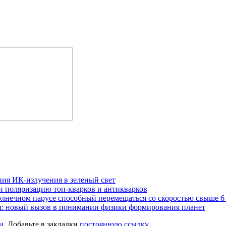
ния ИК-излучения в зеленый свет
 поляризацию топ-кварков и антикварков
олнечном парусе способный перемещаться со скоростью свыше 6
: новый вызов в понимании физики формирования планет
и
. Добавьте в закладки
постоянную ссылку
.