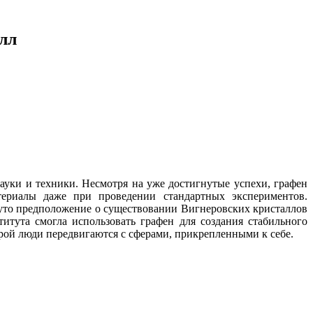
лл
ауки и техники. Несмотря на уже достигнутые успехи, графен
териалы даже при проведении стандартных экспериментов.
нуто предположение о существовании Вигнеровских кристаллов
титута смогла использовать графен для создания стабильного
рой люди передвигаются с сферами, прикрепленными к себе.