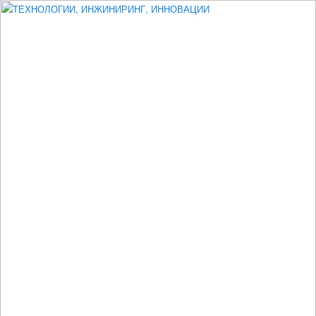
Измеритель диаметра, измеритель эксцентриситета, измеритель
толщины, машинное зрение, высоковольтный испытатель ЗАСИ,
проектирование, изыскания, моделирование, технико-экономическое
обоснование, исследования, разработка электроники
ТЕХНОЛОГИИ, ИНЖИНИРИНГ,
ИННОВАЦИИ