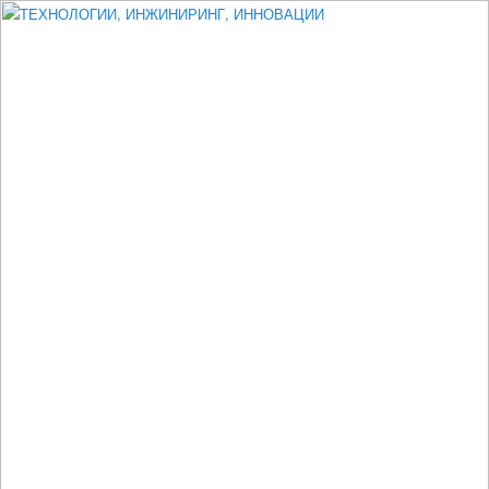
Измеритель диаметра, измеритель эксцентриситета, измеритель
толщины, машинное зрение, высоковольтный испытатель ЗАСИ,
проектирование, изыскания, моделирование, технико-экономическое
обоснование, исследования, разработка электроники
ТЕХНОЛОГИИ, ИНЖИНИРИНГ,
ИННОВАЦИИ