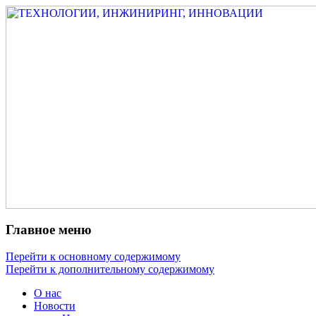
Измеритель диаметра, измеритель
ТЕХНОЛОГИИ,
эксцентриситета, измеритель толщины,
ИНЖИНИРИНГ,
машинное зрение, высоковольтный
ИННОВАЦИИ
испытатель ЗАСИ, проектирование,
изыскания, моделирование, технико-
экономическое обоснование,
исследования, разработка электроники
Главное меню
Перейти к основному содержимому
Перейти к дополнительному содержимому
О нас
Новости