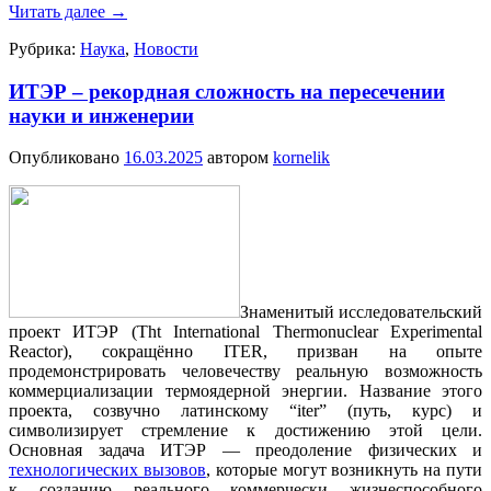
Читать далее
→
Рубрика:
Наука
,
Новости
ИТЭР – рекордная сложность на пересечении
науки и инженерии
Опубликовано
16.03.2025
автором
kornelik
Знаменитый исследовательский
проект ИТЭР (Tht International Thermonuclear Experimental
Reactor), сокращённо ITER, призван на опыте
продемонстрировать человечеству реальную возможность
коммерциализации термоядерной энергии. Название этого
проекта, созвучно латинскому “iter” (путь, курс) и
символизирует стремление к достижению этой цели.
Основная задача ИТЭР — преодоление физических и
технологических вызовов
, которые могут возникнуть на пути
к созданию реального коммерчески жизнеспособного