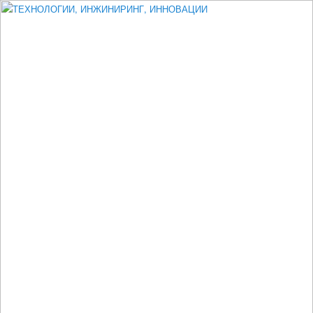
Измеритель диаметра, измеритель эксцентриситета, измеритель
толщины, машинное зрение, высоковольтный испытатель ЗАСИ,
проектирование, изыскания, моделирование, технико-экономическое
обоснование, исследования, разработка электроники
ТЕХНОЛОГИИ, ИНЖИНИРИНГ,
ИННОВАЦИИ