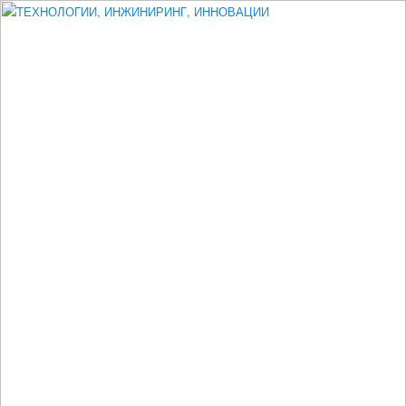
Измеритель диаметра, измеритель эксцентриситета, измеритель
толщины, машинное зрение, высоковольтный испытатель ЗАСИ,
проектирование, изыскания, моделирование, технико-экономическое
обоснование, исследования, разработка электроники
ТЕХНОЛОГИИ, ИНЖИНИРИНГ,
ИННОВАЦИИ