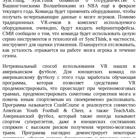
SyncThing. SyncThink объявили о сотрудничестве с
Вашингтонскими Волшебниками из NBA ещё в феврале
текущего года. Команда будет применять оборудование, чтобы
получать исчерпывающие данные о мозге игроков. Помимо
традиционных VR-очков в комплект используемого
оборудования, очевидно, будут входить нейроинтерфейсы.
СМИ сообщали о том, что команда будет использовать целую
серию инструментов и технологий от SyncThink, в частности,
инструмент для оценки утомления. Планируется отслеживать,
как усталость отражается на работе мозга игрока в течение
сезона.
Нетривиальный способ использования VR нашли в
американском футболе. Для юношеских команд по
американскому футболу с этого года заработала обучающая
программа, которая позволяет средствами VR
продемонстрировать, что происходит при черепномозговых
травмах, продемонстрировать симптомы сотрясения мозга и
помочь юным спортсменам их своевременно распознавать.
Программа называется CrashCourse и реализуется совместно
American Youth Football & Cheer, а также TeachAids.
Американский футбол, который также иногда называют
спортом суператлетов, даже в юношеских состязаниях
сопряжен с высоким риском получения черепно-мозговых
травм. Программа наглядно демонстрирует некоторые