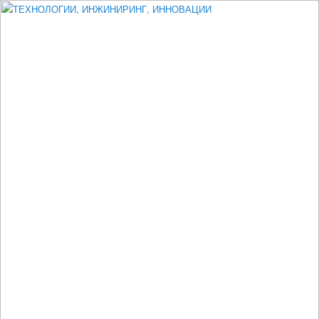
Измеритель диаметра, измеритель эксцентриситета, измеритель
толщины, машинное зрение, высоковольтный испытатель ЗАСИ,
проектирование, изыскания, моделирование, технико-экономическое
обоснование, исследования, разработка электроники
ТЕХНОЛОГИИ, ИНЖИНИРИНГ,
ИННОВАЦИИ