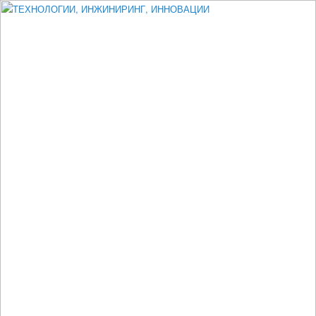
Измеритель диаметра, измеритель эксцентриситета, измеритель
толщины, машинное зрение, высоковольтный испытатель ЗАСИ,
проектирование, изыскания, моделирование, технико-экономическое
обоснование, исследования, разработка электроники
ТЕХНОЛОГИИ, ИНЖИНИРИНГ,
ИННОВАЦИИ