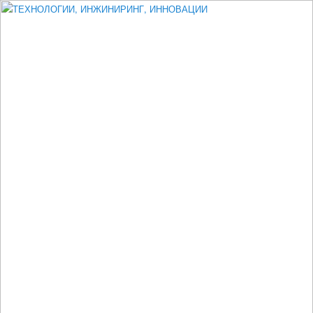
Измеритель диаметра, измеритель эксцентриситета, измеритель
толщины, машинное зрение, высоковольтный испытатель ЗАСИ,
проектирование, изыскания, моделирование, технико-экономическое
обоснование, исследования, разработка электроники
ТЕХНОЛОГИИ, ИНЖИНИРИНГ,
ИННОВАЦИИ